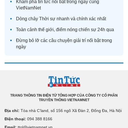
Khám phá
tin tức
nổi bật trong ngày cùng
VietNamNet
Dòng chảy
Thời sự
nhanh và chính xác nhất
Toàn cảnh
thế giới
, điểm nóng chiến sự 24h qua
Đừng bỏ lỡ các câu chuyện
giải trí
nổi bật trong
ngày
TRANG THÔNG TIN ĐIỆN TỬ TỔNG HỢP CỦA CÔNG TY CỔ PHẦN
TRUYỀN THÔNG VIETNAMNET
Địa chỉ:
Tòa nhà C’land, số 156 ngõ Xã Đàn 2, Đống Đa, Hà Nội
Điện thoại:
094 388 8166
Email:
ttol@vietnamnet.vn