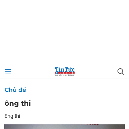
Chủ đề
ông thi
ông thi