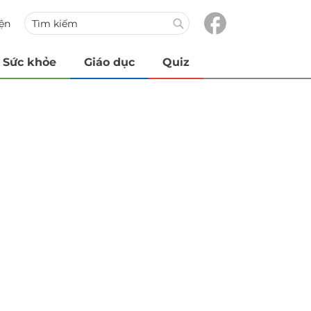
iện
Sức khỏe
Giáo dục
Quiz