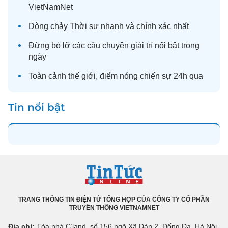
VietNamNet
Dòng chảy
Thời sự
nhanh và chính xác nhất
Đừng bỏ lỡ các câu chuyện
giải trí
nổi bật trong
ngày
Toàn cảnh
thế giới
, điểm nóng chiến sự 24h qua
Tin nổi bật
TRANG THÔNG TIN ĐIỆN TỬ TỔNG HỢP CỦA CÔNG TY CỔ PHẦN
TRUYỀN THÔNG VIETNAMNET
Địa chỉ:
Tòa nhà C’land, số 156 ngõ Xã Đàn 2, Đống Đa, Hà Nội