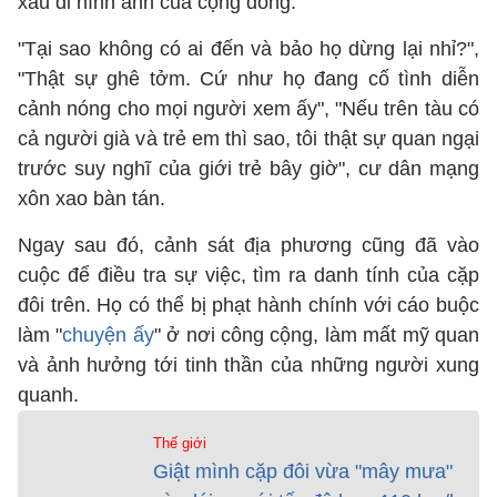
xấu đi hình ảnh của cộng đồng.
"Tại sao không có ai đến và bảo họ dừng lại nhỉ?",
"Thật sự ghê tởm. Cứ như họ đang cố tình diễn
cảnh nóng cho mọi người xem ấy", "Nếu trên tàu có
cả người già và trẻ em thì sao, tôi thật sự quan ngại
trước suy nghĩ của giới trẻ bây giờ", cư dân mạng
xôn xao bàn tán.
Ngay sau đó, cảnh sát địa phương cũng đã vào
cuộc để điều tra sự việc, tìm ra danh tính của cặp
đôi trên. Họ có thể bị phạt hành chính với cáo buộc
làm "
chuyện ấy
" ở nơi công cộng, làm mất mỹ quan
và ảnh hưởng tới tinh thần của những người xung
quanh.
Thế giới
Giật mình cặp đôi vừa "mây mưa"