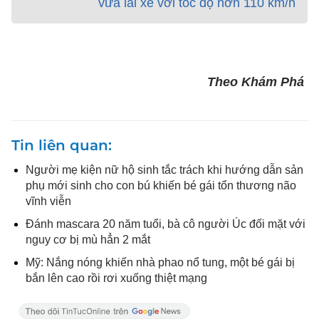
vừa lái xe với tốc độ hơn 110 km/h
Theo Khám Phá
Tin liên quan
Người mẹ kiện nữ hộ sinh tắc trách khi hướng dẫn sản
phụ mới sinh cho con bú khiến bé gái tổn thương não
vĩnh viễn
Đánh mascara 20 năm tuổi, bà cô người Úc đối mặt với
nguy cơ bị mù hẳn 2 mắt
Mỹ: Nắng nóng khiến nhà phao nổ tung, một bé gái bị
bắn lên cao rồi rơi xuống thiệt mạng