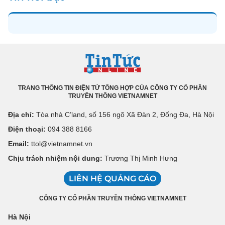
TRANG THÔNG TIN ĐIỆN TỬ TỔNG HỢP CỦA CÔNG TY CỔ PHẦN
TRUYỀN THÔNG VIETNAMNET
Địa chỉ:
Tòa nhà C’land, số 156 ngõ Xã Đàn 2, Đống Đa, Hà Nội
Điện thoại:
094 388 8166
Email:
ttol@vietnamnet.vn
Chịu trách nhiệm nội dung:
Trương Thị Minh Hưng
LIÊN HỆ QUẢNG CÁO
CÔNG TY CỔ PHẦN TRUYỀN THÔNG VIETNAMNET
Hà Nội