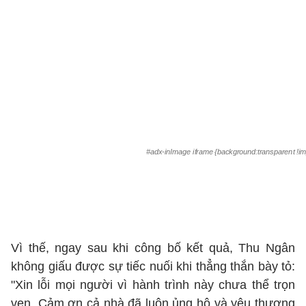
#adx-inImage iframe {background:transparent !im
Vì thế, ngay sau khi công bố kết quả, Thu Ngân
không giấu được sự tiếc nuối khi thẳng thắn bày tỏ:
"Xin lỗi mọi người vì hành trình này chưa thể trọn
vẹn. Cảm ơn cả nhà đã luôn ủng hộ và yêu thương