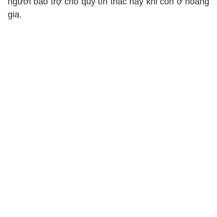
người bảo trợ cho quỹ tín thác này khi còn ở hoàng
gia.