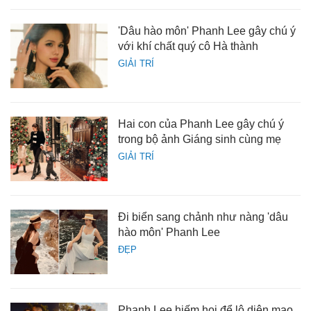
'Dâu hào môn' Phanh Lee gây chú ý
với khí chất quý cô Hà thành
GIẢI TRÍ
Hai con của Phanh Lee gây chú ý
trong bộ ảnh Giáng sinh cùng mẹ
GIẢI TRÍ
Đi biển sang chảnh như nàng 'dâu
hào môn' Phanh Lee
ĐẸP
Phanh Lee hiếm hoi để lộ diện mạo