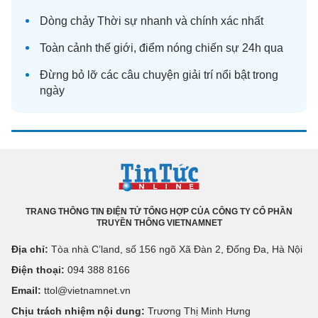
Dòng chảy
Thời sự
nhanh và chính xác nhất
Toàn cảnh
thế giới
, điểm nóng chiến sự 24h qua
Đừng bỏ lỡ các câu chuyện
giải trí
nổi bật trong
ngày
TRANG THÔNG TIN ĐIỆN TỬ TỔNG HỢP CỦA CÔNG TY CỔ PHẦN
TRUYỀN THÔNG VIETNAMNET
Địa chỉ:
Tòa nhà C’land, số 156 ngõ Xã Đàn 2, Đống Đa, Hà Nội
Điện thoại:
094 388 8166
Email:
ttol@vietnamnet.vn
Chịu trách nhiệm nội dung:
Trương Thị Minh Hưng