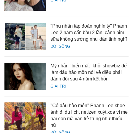
GIẢI TRÍ
"Phu nhân tập đoàn nghìn tỷ" Phanh
Lee 2 năm cấn bầu 2 lần, cảnh bỉm
sữa không sướng như dân tình nghĩ
ĐỜI SỐNG
Mỹ nhân "biến mất" khỏi showbiz để
làm dâu hào môn nói về điều phải
đánh đổi sau 4 năm kết hôn
GIẢI TRÍ
"Cô dâu hào môn" Phanh Lee khoe
ảnh đi du lịch, netizen xuýt xoa vì mẹ
hai con mà vẫn trẻ trung như thiếu
nữ
ĐỜI SỐNG