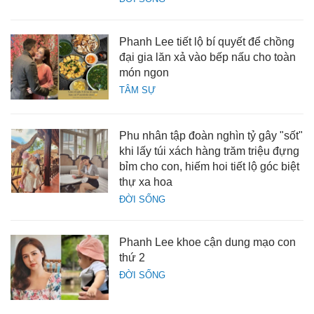
Phanh Lee tiết lộ bí quyết để chồng
đại gia lăn xả vào bếp nấu cho toàn
món ngon
TÂM SỰ
Phu nhân tập đoàn nghìn tỷ gây "sốt"
khi lấy túi xách hàng trăm triệu đựng
bỉm cho con, hiếm hoi tiết lộ góc biệt
thự xa hoa
ĐỜI SỐNG
Phanh Lee khoe cận dung mạo con
thứ 2
ĐỜI SỐNG