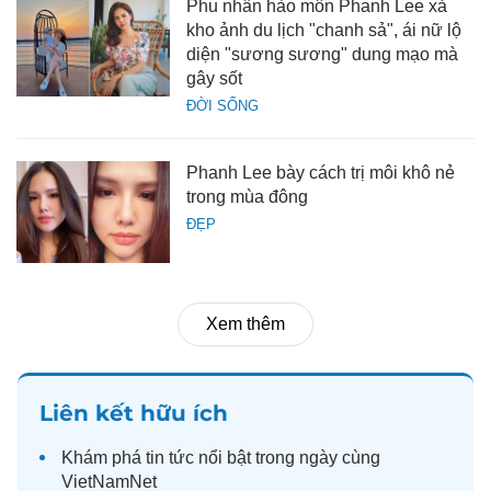
Phu nhân hào môn Phanh Lee xả
kho ảnh du lịch "chanh sả", ái nữ lộ
diện "sương sương" dung mạo mà
gây sốt
ĐỜI SỐNG
Phanh Lee bày cách trị môi khô nẻ
trong mùa đông
ĐẸP
Xem thêm
Liên kết hữu ích
Khám phá
tin tức
nổi bật trong ngày cùng
VietNamNet