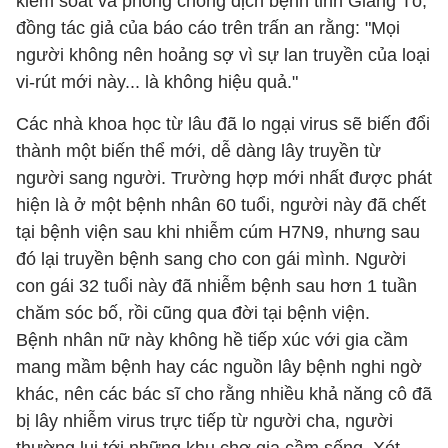
kiểm soát và phòng chống dịch bệnh tỉnh Giang Tô,
đồng tác giả của báo cáo trên trấn an rằng: "Mọi
người không nên hoảng sợ vì sự lan truyền của loại
vi-rút mới này... là không hiệu quả."
Các nhà khoa học từ lâu đã lo ngại virus sẽ biến đổi
thành một biến thể mới, dễ dàng lây truyền từ
người sang người. Trường hợp mới nhất được phát
hiện là ở một bệnh nhân 60 tuổi, người này đã chết
tại bệnh viện sau khi nhiễm cúm H7N9, nhưng sau
đó lại truyền bệnh sang cho con gái mình. Người
con gái 32 tuổi này đã nhiễm bệnh sau hơn 1 tuần
chăm sóc bố, rồi cũng qua đời tại bệnh viện.
Bệnh nhân nữ này không hề tiếp xúc với gia cầm
mang mầm bệnh hay các nguồn lây bệnh nghi ngờ
khác, nên các bác sĩ cho rằng nhiều khả năng cô đã
bị lây nhiễm virus trực tiếp từ người cha, người