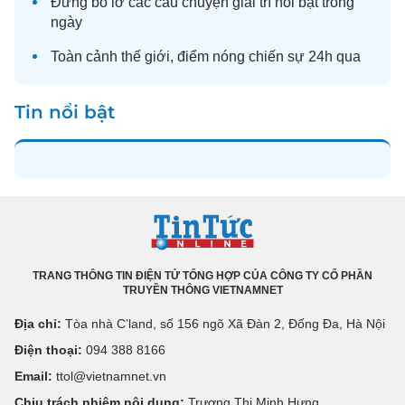
Đừng bỏ lỡ các câu chuyện
giải trí
nổi bật trong
ngày
Toàn cảnh
thế giới
, điểm nóng chiến sự 24h qua
Tin nổi bật
TRANG THÔNG TIN ĐIỆN TỬ TỔNG HỢP CỦA CÔNG TY CỔ PHẦN
TRUYỀN THÔNG VIETNAMNET
Địa chỉ:
Tòa nhà C’land, số 156 ngõ Xã Đàn 2, Đống Đa, Hà Nội
Điện thoại:
094 388 8166
Email:
ttol@vietnamnet.vn
Chịu trách nhiệm nội dung:
Trương Thị Minh Hưng