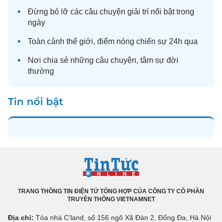
Đừng bỏ lỡ các câu chuyện
giải trí
nổi bật trong
ngày
Toàn cảnh
thế giới
, điểm nóng chiến sự 24h qua
Nơi chia sẻ những câu chuyện,
tâm sự
đời
thường
Tin nổi bật
TRANG THÔNG TIN ĐIỆN TỬ TỔNG HỢP CỦA CÔNG TY CỔ PHẦN
TRUYỀN THÔNG VIETNAMNET
Địa chỉ:
Tòa nhà C’land, số 156 ngõ Xã Đàn 2, Đống Đa, Hà Nội