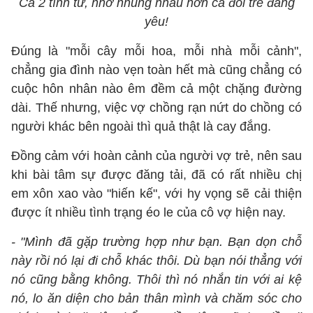
Cả 2 tình tứ, nhớ nhung nhau hơn cả đôi trẻ đang
yêu!
Đúng là "mỗi cây mỗi hoa, mỗi nhà mỗi cảnh",
chẳng gia đình nào vẹn toàn hết mà cũng chẳng có
cuộc hôn nhân nào êm đềm cả một chặng đường
dài. Thế nhưng, việc vợ chồng rạn nứt do chồng có
người khác bên ngoài thì quả thật là cay đắng.
Đồng cảm với hoàn cảnh của người vợ trẻ, nên sau
khi bài tâm sự được đăng tải, đã có rất nhiều chị
em xôn xao vào "hiến kế", với hy vọng sẽ cải thiện
được ít nhiều tình trạng éo le của cô vợ hiện nay.
- "Mình đã gặp trường hợp như bạn. Bạn dọn chỗ
này rồi nó lại đi chỗ khác thôi. Dù bạn nói thẳng với
nó cũng bằng không. Thôi thì nó nhắn tin với ai kệ
nó, lo ăn diện cho bản thân mình và chăm sóc cho