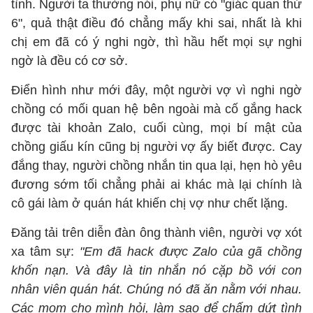
tình. Người ta thường nói, phụ nữ có "giác quan thứ
6", quả thật điều đó chẳng mấy khi sai, nhất là khi
chị em đã có ý nghi ngờ, thì hầu hết mọi sự nghi
ngờ là đều có cơ sở.
Điển hình như mới đây, một người vợ vì nghi ngờ
chồng có mối quan hệ bên ngoài mà cố gắng hack
được tài khoản Zalo, cuối cùng, mọi bí mật của
chồng giấu kín cũng bị người vợ ấy biết được. Cay
đắng thay, người chồng nhắn tin qua lại, hẹn hò yêu
đương sớm tối chẳng phải ai khác mà lại chính là
cô gái làm ở quán hát khiến chị vợ như chết lặng.
Đăng tải trên diễn đàn ông thành viên, người vợ xót
xa tâm sự:
"Em đã hack được Zalo của gã chồng
khốn nạn. Và đây là tin nhắn nó cặp bồ với con
nhân viên quán hát. Chúng nó đã ăn nằm với nhau.
Các mom cho mình hỏi, làm sao để chấm dứt tình