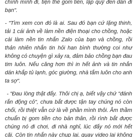
chính mình đi, tiện thể gom tiền, lập quỹ đen dần đi
bạn".
- "Tìm xem con đó là ai. Sau đó bạn cứ lặng thinh,
tải 1 cái ảnh về làm nền điện thoại cho chồng, hoặc
cài làm nền tin nhắn Zalo của bạn và chồng, rồi
thản nhiên nhắn tin hỏi han bình thường coi như
không có chuyện gì xảy ra, đảm bảo chồng bạn đau
tim luôn. Nếu căng hơn thì in hết ảnh và tin nhắn
dán khắp tủ lạnh, góc giường, nhà tắm luôn cho anh
ta sợ".
- "Đau lòng thật đấy. Thôi chị ạ, biết vậy chứ "đánh
rắn động cỏ", chưa bắt được tận tay chúng nó còn
chối, rồi thiệt vẫn cứ là về phần mình thôi. Âm thầm
chuẩn bị gom tiền cho bản thân, rồi rình bắt được
chúng nó đi chơi, đi nhà nghỉ, lúc đấy nó mới hết
cãi. Còn tin nhắn này chụp lại, quay video lại không