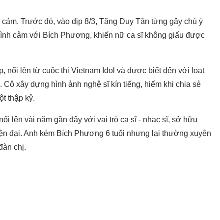
nh cảm. Trước đó, vào dịp 8/3, Tăng Duy Tân từng gây chú ý
 tình cảm với Bích Phương, khiến nữ ca sĩ không giấu được
nổi lên từ cuộc thi Vietnam Idol và được biết đến với loạt
 Cô xây dựng hình ảnh nghệ sĩ kín tiếng, hiếm khi chia sẻ
t thập kỷ.
i lên vài năm gần đây với vai trò ca sĩ - nhạc sĩ, sở hữu
iện đại. Anh kém Bích Phương 6 tuổi nhưng lại thường xuyên
đàn chị.