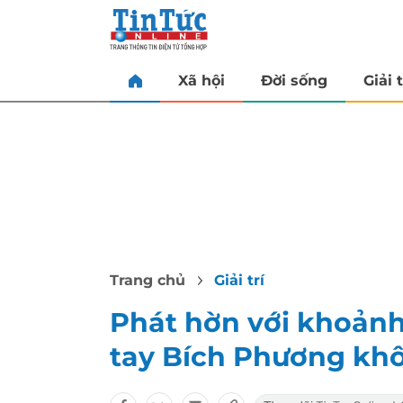
Xã hội
Đời sống
Giải t
Trang chủ
Giải trí
Phát hờn với khoản
tay Bích Phương kh