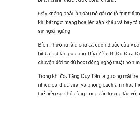
Đây không phải lần đầu bộ đôi để lộ “hint” tì
khi bất ngờ mang hoa lên sân khấu và bày tỏ
sự ngại ngùng.
Bích Phương là giọng ca quen thuộc của Vpop, 
hit ballad lẫn pop như Bùa Yêu, Đi Đu Đưa Đi.
chuyện đời tư dù hoạt động nghệ thuật hơn mộ
Trong khi đó, Tăng Duy Tân là gương mặt trẻ nổ
nhiều ca khúc viral và phong cách âm nhạc h
thể hiện sự chủ động trong các tương tác với 