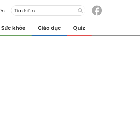
iện
Sức khỏe
Giáo dục
Quiz