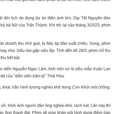
ải dời lịch do đụng dự án điện ảnh lớn. Dịp Tết Nguyên đán
hà bà Nữ
của Trấn Thành. Khi trở lại vào tháng 3/2023, phim
do doanh thu nhỏ giọt, bị Mai áp đảo suất chiếu. Song, phim
 may như
Siêu lừa gặp siêu lầy.
Tính đến tối 28/3, phim chỉ thu
thu bết bát.
đạo diễn Nguyễn Ngọc Lâm. Anh mời vợ là siêu mẫu Xuân Lan
ặt của "diễn viên trăm tỷ" Thái Hòa.
a, khác hẳn hình tượng nghèo khổ trong
Con Nhót mót chồng,
 sở, hình ảnh người đàn ông nghèo khó, rách nát. Lần này thì
đàn ông thành đạt. Phim sẽ giúp khán giả hình dung điềm báo