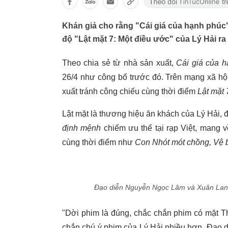
Khán giả cho rằng "Cái giá của hạnh phúc
độ "Lật mặt 7: Một điều ước" của Lý Hải ra 
Theo chia sẻ từ nhà sản xuất,
Cái giá của 
26/4 như công bố trước đó. Trên mạng xã hộ
xuất tránh công chiếu cùng thời điểm
Lật mặt 
Lật mặt là thương hiệu ăn khách của Lý Hải, đ
định mệnh
chiếm ưu thế tại rạp Việt, mang 
cùng thời điểm như
Con Nhót mót chồng, Vệ b
Đạo diễn Nguyễn Ngọc Lâm và Xuân Lan, d
"Dời phim là đúng, chắc chắn phim có mặt T
chắn chú ý phim của Lý Hải nhiều hơn. Đạo 