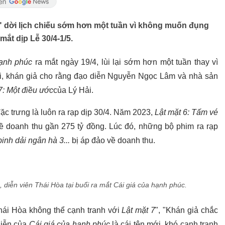
" dời lịch chiếu sớm hơn một tuần vì không muốn đụng
mắt dịp Lễ 30/4-1/5.
hạnh phúc
ra mắt ngày 19/4, lùi lại sớm hơn một tuần thay vì
i, khán giả cho rằng đạo diễn Nguyễn Ngọc Lâm và nhà sản
7: Một điều ước
của Lý Hải.
ặc trưng là luôn ra rạp dịp 30/4. Năm 2023,
Lật mặt 6: Tấm vé
về doanh thu gần 275 tỷ đồng. Lúc đó, những bộ phim ra rạp
inh dải ngân hà 3...
bị áp đảo về doanh thu.
iễn viên Thái Hòa tại buổi ra mắt Cái giá của hạnh phúc.
hái Hòa không thể cạnh tranh với
Lật mặt 7
", "Khán giả chắc
diễn của
Cái giá của hạnh phúc
là cái tên mới, khó cạnh tranh