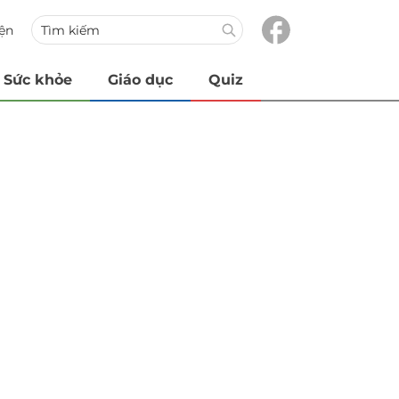
iện
Sức khỏe
Giáo dục
Quiz