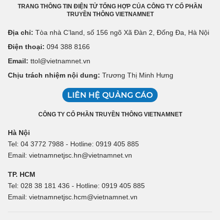
TRANG THÔNG TIN ĐIỆN TỬ TỔNG HỢP CỦA CÔNG TY CỔ PHẦN
TRUYỀN THÔNG VIETNAMNET
Địa chỉ:
Tòa nhà C’land, số 156 ngõ Xã Đàn 2, Đống Đa, Hà Nội
Điện thoại:
094 388 8166
Email:
ttol@vietnamnet.vn
Chịu trách nhiệm nội dung:
Trương Thị Minh Hưng
LIÊN HỆ QUẢNG CÁO
CÔNG TY CỔ PHẦN TRUYỀN THÔNG VIETNAMNET
Hà Nội
Tel: 04 3772 7988 - Hotline: 0919 405 885
Email: vietnamnetjsc.hn@vietnamnet.vn
TP. HCM
Tel: 028 38 181 436 - Hotline: 0919 405 885
Email: vietnamnetjsc.hcm@vietnamnet.vn