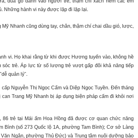
hựa, đũa gỗ đánh vào người trẻ, thậm chí xách ném các em
ú. Những hành vi này được lặp đi lặp lại.
Mỹ Nhanh cũng dùng tay, chân, thậm chí chai dầu gió, lược,
hành vi. Họ khai rằng từ khi được Hương tuyển vào, không hề
 sóc trẻ. Áp lực từ số lượng trẻ vượt gấp đôi khả năng tiếp
"dễ quản lý".
n cấp Nguyễn Thị Ngọc Cẩm và Diệp Ngọc Tuyền. Đến tháng
ị can Trang Mỹ Nhanh bị áp dụng biện pháp cấm đi khỏi nơi
m, 86 trẻ tại Mái ấm Hoa Hồng đã được cơ quan chức năng
am Bình (số 273 Quốc lộ 1A, phường Tam Bình); Cơ sở Làng
õ Văn Ngân, phường Thủ Đức) và Trung tâm nuôi dưỡng bảo