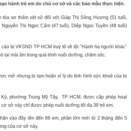
i bạo hành trẻ em do chủ cơ sở và các bảo mẫu thực hiện.
tòa sơ thẩm xét xử đối với Giáp Thị Sông Hương (51 tuổi,
Nguyễn Thị Ngọc Cẩm (47 tuổi), Diệp Ngọc Tuyền (48 tuổi)
 bị cáo bị VKSND TP HCM truy tố về tội "Hành hạ người khác"
nhỏ tại mái ấm trong quá trình nuôi dưỡng, chăm sóc.
ược mở nhưng bị tạm hoãn vì lý do tình hình sức khoẻ của bị
ô Ký, phường Trung Mỹ Tây, TP HCM, được cấp phép hoạt
 cơ sở này chỉ được phép nuôi dưỡng tối đa 39 trẻ em.
nhận vào đây lên đến 86 em, phần lớn mới từ 2 tháng đến 5
hòng của cơ sở này.