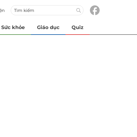
iện
Sức khỏe
Giáo dục
Quiz