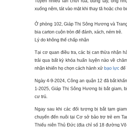
Tuyền nhiều lần chửi rủa, dùng tay, ống n
xuống nệm, tát vào mặt khi thay tã hoặc cho b
Ở phòng 102, Giáp Thị Sông Hương và Trang 
bia carton cuộn tròn để đánh, xách, ném trẻ.
Lý do không thể chấp nhận
Tại cơ quan điều tra, các bị can thừa nhận 
trải qua bất kỳ khóa huấn luyện nào về chăm
nhận khiến họ chọn cách hành xử
bạo lực
để 
Ngày 4-9-2024, Công an quận 12 đã bắt khẩ
1-2025, Giáp Thị Sông Hương bị bắt giam, b
cư trú.
Ngay sau khi các đối tượng bị bắt tạm gia
chuyển đến nuôi tại Cơ sở bảo trợ trẻ em T
Thiếu niên Thủ Đức (địa chỉ số 18 đường V