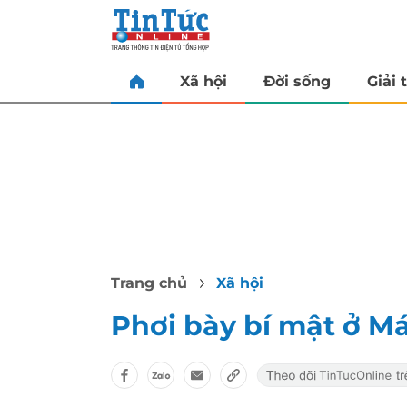
Xã hội
Đời sống
Giải t
Trang chủ
Xã hội
Phơi bày bí mật ở M