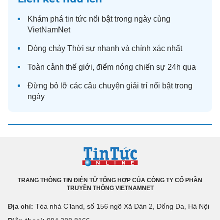
Khám phá
tin tức
nổi bật trong ngày cùng
VietNamNet
Dòng chảy
Thời sự
nhanh và chính xác nhất
Toàn cảnh
thế giới
, điểm nóng chiến sự 24h qua
Đừng bỏ lỡ các câu chuyện
giải trí
nổi bật trong
ngày
TRANG THÔNG TIN ĐIỆN TỬ TỔNG HỢP CỦA CÔNG TY CỔ PHẦN
TRUYỀN THÔNG VIETNAMNET
Địa chỉ:
Tòa nhà C’land, số 156 ngõ Xã Đàn 2, Đống Đa, Hà Nội