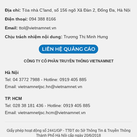
Địa chỉ:
Tòa nhà C’land, số 156 ngõ Xã Đàn 2, Đống Đa, Hà Nội
Điện thoại:
094 388 8166
Email:
ttol@vietnamnet.vn
Chịu trách nhiệm nội dung:
Trương Thị Minh Hưng
LIÊN HỆ QUẢNG CÁO
CÔNG TY CỔ PHẦN TRUYỀN THÔNG VIETNAMNET
Hà Nội
Tel: 04 3772 7988 - Hotline: 0919 405 885
Email: vietnamnetjsc.hn@vietnamnet.vn
TP. HCM
Tel: 028 38 181 436 - Hotline: 0919 405 885
Email: vietnamnetjsc.hcm@vietnamnet.vn
Giấy phép hoạt động số 2441/GP - TTĐT do Sở Thông Tin & Truyền Thông
Thành Phố Hà Nội cấp ngày 20/6/2018