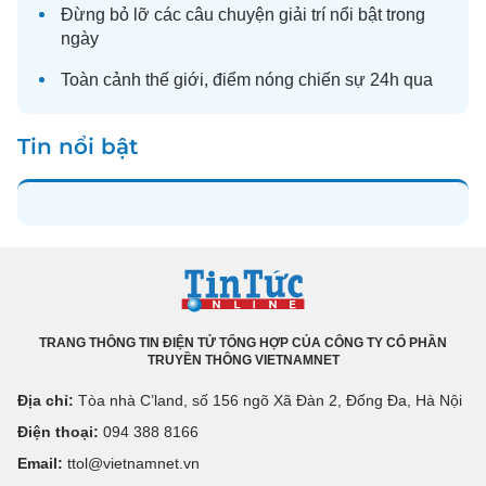
Đừng bỏ lỡ các câu chuyện
giải trí
nổi bật trong
ngày
Toàn cảnh
thế giới
, điểm nóng chiến sự 24h qua
Tin nổi bật
TRANG THÔNG TIN ĐIỆN TỬ TỔNG HỢP CỦA CÔNG TY CỔ PHẦN
TRUYỀN THÔNG VIETNAMNET
Địa chỉ:
Tòa nhà C’land, số 156 ngõ Xã Đàn 2, Đống Đa, Hà Nội
Điện thoại:
094 388 8166
Email:
ttol@vietnamnet.vn