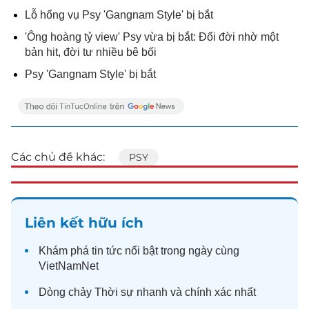
Lỗ hổng vụ Psy 'Gangnam Style' bị bắt
'Ông hoàng tỷ view' Psy vừa bị bắt: Đổi đời nhờ một
bản hit, đời tư nhiều bê bối
Psy 'Gangnam Style' bị bắt
Các chủ đề khác:
PSY
Liên kết hữu ích
Khám phá
tin tức
nổi bật trong ngày cùng
VietNamNet
Dòng chảy
Thời sự
nhanh và chính xác nhất