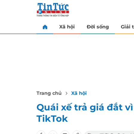
Xã hội
Đời sống
Giải t
Trang chủ
Xã hội
Quái xế trả giá đắt v
TikTok