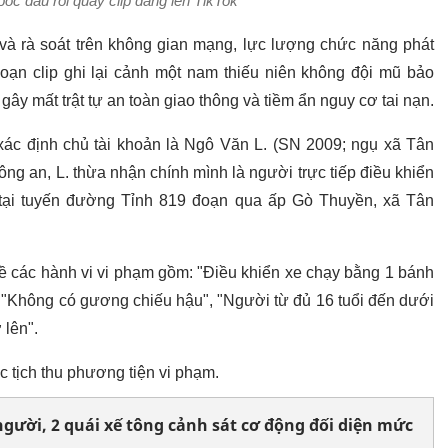
bốc đầu rồi quay clip đăng lên TikTok
 và rà soát trên không gian mạng, lực lượng chức năng phát
đoạn clip ghi lại cảnh một nam thiếu niên không đội mũ bảo
ây mất trật tự an toàn giao thông và tiềm ẩn nguy cơ tai nạn.
ác định chủ tài khoản là Ngô Văn L. (SN 2009; ngụ xã Tân
ng an, L. thừa nhận chính mình là người trực tiếp điều khiển
e tại tuyến đường Tỉnh 819 đoạn qua ấp Gò Thuyền, xã Tân
ề các hành vi vi phạm gồm: "Điều khiển xe chạy bằng 1 bánh
, "Không có gương chiếu hậu", "Người từ đủ 16 tuổi đến dưới
 lên".
c tịch thu phương tiện vi phạm.
t người, 2 quái xế tông cảnh sát cơ động đối diện mức