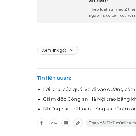
án nào?
Theo luật sư, việc 2 tha
người là có căn cứ, với 
Xem link gốc
Tin liên quan
Lời khai của quái xế đi vào đường cấ
Giám đốc Công an Hà Nội trao bằng kh
Những cái chết oan uổng và nỗi ám ản