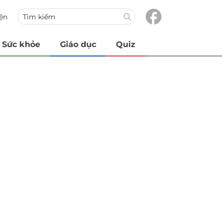
iện
Sức khỏe
Giáo dục
Quiz