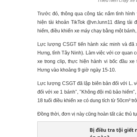
Thiếu niên chạy xe 
Trước đó, thông qua công tác nắm tình hình
hiện tài khoản TikTok @vn.lunn11 đăng tải 
hiểm, điều khiển xe máy chạy bằng một bánh, g
Lực lượng CSGT tiến hành xác minh và đã x
Hưng, tỉnh Tây Ninh). Làm việc với cơ quan cô
xe trong clip, thực hiện hành vi bốc đầu x
Hưng vào khoảng 9 giờ ngày 15-10.
Lực lượng CSGT đã lập biên bản đối với L. v
đối với xe 1 bánh", "Không đội mũ bảo hiểm"
18 tuổi điều khiển xe có dung tích từ 50cm³ trở
Đồng thời, đơn vị này cũng hoàn tất các thủ tụ
Bị điều tra tội giế