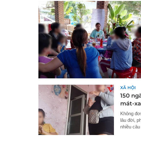
XÃ HỘI
150 ngà
mát-xa
Không đơn
lâu đời, 
nhiều câu