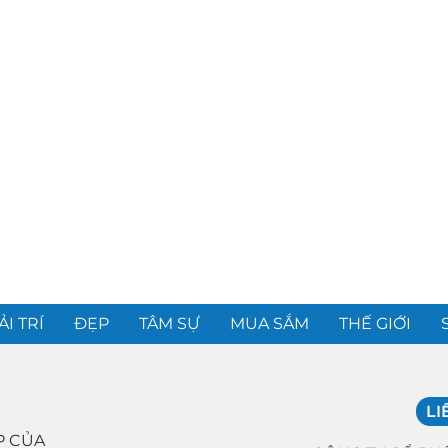
ẢI TRÍ
ĐẸP
TÂM SỰ
MUA SẮM
THẾ GIỚI
LI
P CỦA