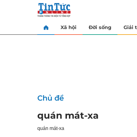
Xã hội
Đời sống
Giải t
Chủ đề
quán mát-xa
quán mát-xa