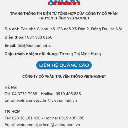
TRANG THÔNG TIN ĐIỆN TỬ TỔNG HỢP CỦA CÔNG TY CỔ PHẦN
TRUYỀN THÔNG VIETNAMNET
Địa chỉ:
Tòa nhà C’land, số 156 ngõ Xã Đàn 2, Đống Đa, Hà Nội
Điện thoại:
094 388 8166
Email:
ttol@vietnamnet.vn
Chịu trách nhiệm nội dung:
Trương Thị Minh Hưng
LIÊN HỆ QUẢNG CÁO
CÔNG TY CỔ PHẦN TRUYỀN THÔNG VIETNAMNET
Hà Nội
Tel: 04 3772 7988 - Hotline: 0919 405 885
Email: vietnamnetjsc.hn@vietnamnet.vn
TP. HCM
Tel: 028 38 181 436 - Hotline: 0919 405 885
Email: vietnamnetjsc.hcm@vietnamnet.vn