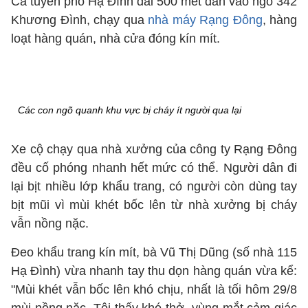
Cả tuyến phố Hạ Đình dài 500 mét dẫn vào ngõ 342
Khương Đình, chạy qua
nhà máy Rạng Đông
, hàng
loạt hàng quán, nhà cửa đóng kín mít.
Các con ngõ quanh khu vực bị cháy ít người qua lại
Xe cộ chạy qua nhà xưởng của công ty Rạng Đông
đều cố phóng nhanh hết mức có thể. Người dân đi
lại bịt nhiều lớp khẩu trang, có người còn dùng tay
bịt mũi vì mùi khét bốc lên từ nhà xưởng bị cháy
vẫn nồng nặc.
Đeo khẩu trang kín mít, bà Vũ Thị Dũng (số nhà 115
Hạ Đình) vừa nhanh tay thu dọn hàng quán vừa kể:
"Mùi khét vẫn bốc lên khó chịu, nhất là tối hôm 29/8