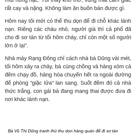
mùi nồng nặc. Tôi thấy khó thở, vùng mắt cảm giác
rất cay và nặng. Không làm ăn buôn bán được gì.
Hôm nay tôi mới có thể thu dọn để đi chỗ khác lánh
nạn. Riêng các cháu nhỏ, người già thì cả phố đã
cho đi sơ tán từ tối hôm cháy, chỉ còn một số người
lớn ở lại".
Nhà máy Rạng Đông chỉ cách nhà bà Dũng vài mét,
tối hôm xảy ra cháy, bà cùng chồng và hàng xóm cả
đêm chạy đồ, hàng hóa chuyển hết ra ngoài đường
để phòng "giặc lửa" lan sang. Suốt đêm đó cả nhà
thức trắng, con gái bà đang mang thai được đưa đi
nơi khác lánh nạn.
Bà Vũ Thị Dũng tranh thủ thu dọn hàng quán để đi sơ tán