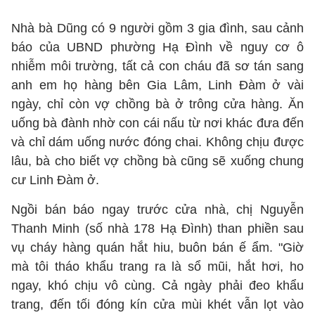
Nhà bà Dũng có 9 người gồm 3 gia đình, sau cảnh
báo của UBND phường Hạ Đình về nguy cơ ô
nhiễm môi trường, tất cả con cháu đã sơ tán sang
anh em họ hàng bên Gia Lâm, Linh Đàm ở vài
ngày, chỉ còn vợ chồng bà ở trông cửa hàng. Ăn
uống bà đành nhờ con cái nấu từ nơi khác đưa đến
và chỉ dám uống nước đóng chai. Không chịu được
lâu, bà cho biết vợ chồng bà cũng sẽ xuống chung
cư Linh Đàm ở.
Ngồi bán báo ngay trước cửa nhà, chị Nguyễn
Thanh Minh (số nhà 178 Hạ Đình) than phiền sau
vụ cháy hàng quán hắt hiu, buôn bán ế ẩm. "Giờ
mà tôi tháo khẩu trang ra là sổ mũi, hắt hơi, ho
ngay, khó chịu vô cùng. Cả ngày phải đeo khẩu
trang, đến tối đóng kín cửa mùi khét vẫn lọt vào