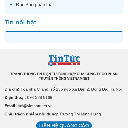
Đọc
Báo pháp luật
Tin nổi bật
TRANG THÔNG TIN ĐIỆN TỬ TỔNG HỢP CỦA CÔNG TY CỔ PHẦN
TRUYỀN THÔNG VIETNAMNET
Địa chỉ:
Tòa nhà C’land, số 156 ngõ Xã Đàn 2, Đống Đa, Hà Nội
Điện thoại:
094 388 8166
Email:
ttol@vietnamnet.vn
Chịu trách nhiệm nội dung:
Trương Thị Minh Hưng
LIÊN HỆ QUẢNG CÁO