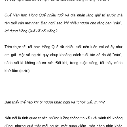
Quế Vân hơn Hồng Quế nhiều tuổi và gia nhập làng giải trí trước mà
tên tuổi vẫn mờ nhạt. Bạn nghĩ sao khi nhiều người cho rằng bạn "cáo",
lợi dụng Hồng Quế để nổi tiếng?
Trên thực tế, tôi hơn Hồng Quế rất nhiều tuổi nên luôn coi cô ấy như
em gái. Một số người quy chụp khoảng cách tuổi tác để đo độ "cáo",
sành sỏi là không có cơ sở. Đôi khi, trong cuộc sống, tôi thấy mình
khờ lắm (cười).
Bạn thấy thế nào khi bị người khác nghĩ và "chơi" xấu mình?
Nếu nói là tỉnh queo trước những luồng thông tin xấu về mình thì không
đúng, nhưng quả thật mỗi người một quan điểm, một cách nhìn khác