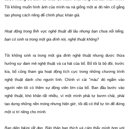
Tôi không muốn hình ảnh của mình na ná giống một ai đó nên cố gắng
tạo phong cách riêng để chinh phục khán giả.
Hoạt động trong lĩnh vực nghệ thuật đã lâu nhưng bạn chưa nổi tiếng,
bạn có sinh ra trong một gia đình nòi, nghệ thuật không?
Tôi không sinh ra trong một gia đình nghệ thuật nhưng được thừa
hưởng sự đam mê nghệ thuật và ca hát của bố. Bố tôi là bộ đội, trước
kia, bố cũng tham gia hoạt động tích cực trong những chương trình
nghệ thuật dành cho người lính. Chính vì cái "máu" đó ngấm vào
người nên tôi có thêm sự động viên lớn của bố. Ban đầu bước vào
nghệ thuật, khó khăn rất nhiều, vì một mình phải tự bươn chải, phải
tạo dựng những nền móng nhưng hiện giờ, tôi đã có thể tự tin để đứng
một vị trí riêng cho mình.
Bạn diện bikini rất đẹp. Bản thân bạn thích và cảm thấy mình hợp với