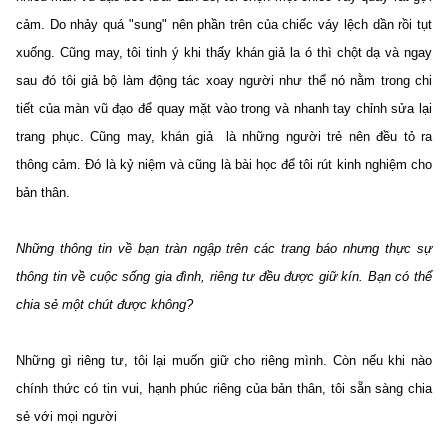
cảm. Do nhảy quá "sung" nên phần trên của chiếc váy lệch dần rồi tụt
xuống. Cũng may, tôi tinh ý khi thấy khán giả la ó thì chột dạ và ngay
sau đó tôi giả bộ làm động tác xoay người như thể nó nằm trong chi
tiết của màn vũ đạo để quay mặt vào trong và nhanh tay chỉnh sửa lại
trang phục. Cũng may, khán giả là những người trẻ nên đều tỏ ra
thông cảm. Đó là kỷ niệm và cũng là bài học để tôi rút kinh nghiệm cho
bản thân.
Những thông tin về bạn tràn ngập trên các trang báo nhưng thực sự
thông tin về cuộc sống gia đình, riêng tư đều được giữ kín. Bạn có thể
chia sẻ một chút được không?
Những gì riêng tư, tôi lại muốn giữ cho riêng mình. Còn nếu khi nào
chính thức có tin vui, hạnh phúc riêng của bản thân, tôi sẵn sàng chia
sẻ với mọi người