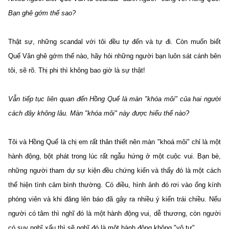
Bạn ghê gớm thế sao?
Thật sự, những scandal với tôi đều tự đến và tự đi. Còn muốn biết
Quế Vân ghê gớm thế nào, hãy hỏi những người bạn luôn sát cánh bên
tôi, sẽ rõ. Thị phi thì không bao giờ là sự thật!
Vẫn tiếp tục liên quan đến Hồng Quế là màn "khóa môi" của hai người
cách đây không lâu. Màn "khóa môi" này được hiểu thế nào?
Tôi và Hồng Quế là chị em rất thân thiết nên màn "khoá môi" chỉ là một
hành động, bột phát trong lúc rất ngẫu hứng ở một cuộc vui. Bạn bè,
những người tham dự sự kiện đều chứng kiến và thấy đó là một cách
thể hiện tình cảm bình thường. Có điều, hình ảnh đó rơi vào ống kính
phóng viên và khi đăng lên báo đã gây ra nhiều ý kiến trái chiều. Nếu
người có tâm thì nghĩ đó là một hành động vui, dễ thương, còn người
có suy nghĩ xấu thì sẽ nghĩ đó là một hành động không "vô tư".