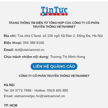
TRANG THÔNG TIN ĐIỆN TỬ TỔNG HỢP CỦA CÔNG TY CỔ PHẦN
TRUYỀN THÔNG VIETNAMNET
Địa chỉ:
Tòa nhà C’land, số 156 ngõ Xã Đàn 2, Đống Đa, Hà Nội
Điện thoại:
094 388 8166
Email:
ttol@vietnamnet.vn
Chịu trách nhiệm nội dung:
Trương Thị Minh Hưng
LIÊN HỆ QUẢNG CÁO
CÔNG TY CỔ PHẦN TRUYỀN THÔNG VIETNAMNET
Hà Nội
Tel: 04 3772 7988 - Hotline: 0919 405 885
Email: vietnamnetjsc.hn@vietnamnet.vn
TP. HCM