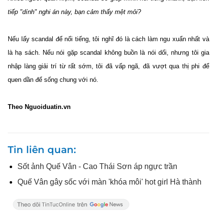
tiếp "dính" nghi án này, bạn cảm thấy mệt mỏi?
Nếu lấy scandal để nổi tiếng, tôi nghĩ đó là cách làm ngu xuẩn nhất và
là hạ sách. Nếu nói gặp scandal không buồn là nói dối, nhưng tôi gia
nhập làng giải trí từ rất sớm, tôi đã vấp ngã, đã vượt qua thị phi để
quen dần để sống chung với nó.
Theo Nguoiduatin.vn
Tin liên quan
Sốt ảnh Quế Vân - Cao Thái Sơn áp ngực trần
Quế Vân gây sốc với màn 'khóa môi' hot girl Hà thành