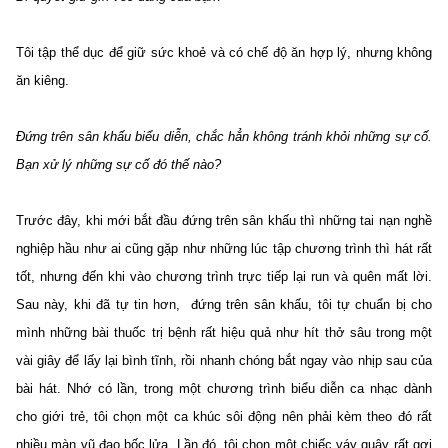
Tôi tập thể dục để giữ sức khoẻ và có chế độ ăn hợp lý, nhưng không
ăn kiêng.
Đứng trên sân khấu biểu diễn, chắc hẳn không tránh khỏi những sự cố.
Bạn xử lý những sự cố đó thế nào?
Trước đây, khi mới bắt đầu đứng trên sân khấu thì những tai nạn nghề
nghiệp hầu như ai cũng gặp như những lúc tập chương trình thì hát rất
tốt, nhưng đến khi vào chương trình trực tiếp lại run và quên mất lời.
Sau này, khi đã tự tin hơn, đứng trên sân khấu, tôi tự chuẩn bị cho
mình những bài thuốc trị bệnh rất hiệu quả như hít thở sâu trong một
vài giây để lấy lại bình tĩnh, rồi nhanh chóng bắt ngay vào nhịp sau của
bài hát. Nhớ có lần, trong một chương trình biểu diễn ca nhạc dành
cho giới trẻ, tôi chọn một ca khúc sôi động nên phải kèm theo đó rất
nhiều màn vũ đạo bốc lửa. Lần đó, tôi chọn một chiếc váy quây rất gợi