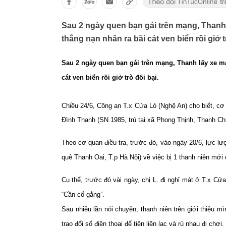
Sau 2 ngày quen bạn gái trên mạng, Thanh 
thẳng nạn nhân ra bãi cát ven biển rồi giở tro
Sau 2 ngày quen bạn gái trên mạng, Thanh lấy xe m
cát ven biển rồi giở trò đồi bại.
Chiều 24/6, Công an T.x Cửa Lò (Nghệ An) cho biết, cơ qu
Đình Thanh (SN 1985, trú tại xã Phong Thịnh, Thanh Ch
Theo cơ quan điều tra, trước đó, vào ngày 20/6, lực lư
quê Thanh Oai, T.p Hà Nội) về việc bị 1 thanh niên mơ
Cụ thể, trước đó vài ngày, chị L. đi nghỉ mát ở T.x C
“Cần cố gắng”.
Sau nhiều lần nói chuyện, thanh niên trên giới thiệ
trao đổi số điện thoại để tiện liên lạc và rủ nhau đi chơi.