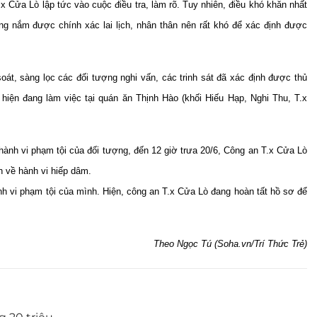
ửa Lò lập tức vào cuộc điều tra, làm rõ. Tuy nhiên, điều khó khăn nhất
 nắm được chính xác lai lịch, nhân thân nên rất khó để xác định được
à soát, sàng lọc các đối tượng nghi vấn, các trinh sát đã xác định được thủ
hiện đang làm việc tại quán ăn Thịnh Hào (khối Hiếu Hạp, Nghi Thu, T.x
hành vi phạm tội của đối tượng, đến 12 giờ trưa 20/6, Công an T.x Cửa Lò
 về hành vi hiếp dâm.
nh vi phạm tội của mình. Hiện, công an T.x Cửa Lò đang hoàn tất hồ sơ để
Theo Ngọc Tú (Soha.vn/Trí Thức Trẻ)