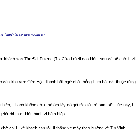
̣ng Thanh tại cơ quan công an.
i khách sạn Tân Đại Dương (T.x Cửa Lò) đi dạo biển, sau đó sẽ chở L. đi
Lò đến khu vực Cửa Hội, Thanh bất ngờ chở thẳng L. ra bãi cát thuộc rừng
 nhiên, Thanh không chịu mà ôm lấy cô gái rồi giở trò sàm sỡ. Lúc này, L.
 đất rồi thực hiện hành vi hãm hiếp.
h chở chị L. về khách sạn rồi đi thẳng xe máy theo hướng về T.p Vinh.