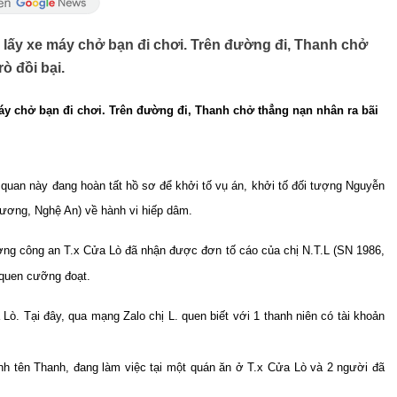
lấy xe máy chở bạn đi chơi. Trên đường đi, Thanh chở
̀ đồi bại.
áy chở bạn đi chơi. Trên đường đi, Thanh chở thẳng nạn nhân ra bãi
an này đang hoàn tất hồ sơ để khởi tố vụ án, khởi tố đối tượng Nguyễn
ương, Nghệ An) về hành vi hiếp dâm.
ợng công an T.x Cửa Lò đã nhận được đơn tố cáo của chị N.T.L (SN 1986,
́i quen cưỡng đoạt.
ửa Lò. Tại đây, qua mạng Zalo chị L. quen biết với 1 thanh niên có tài khoản
u mình tên Thanh, đang làm việc tại một quán ăn ở T.x Cửa Lò và 2 người đã