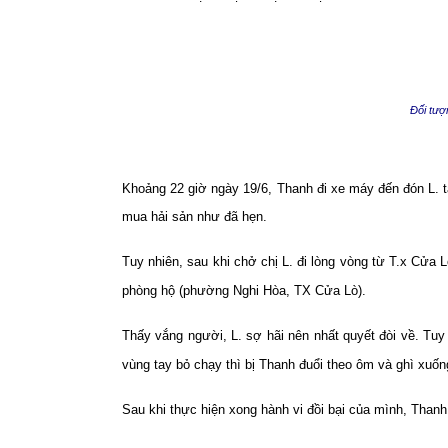
Đối tươ
Khoảng 22 giờ ngày 19/6, Thanh đi xe máy đến đón L. tạ
mua hải sản như đã hẹn.
Tuy nhiên, sau khi chở chị L. đi lòng vòng từ T.x Cửa 
phòng hộ (phường Nghi Hòa, TX Cửa Lò).
Thấy vắng người, L. sợ hãi nên nhất quyết đòi về. Tuy
vùng tay bỏ chạy thì bị Thanh đuổi theo ôm và ghì xuống
Sau khi thực hiện xong hành vi đồi bại của mình, Than