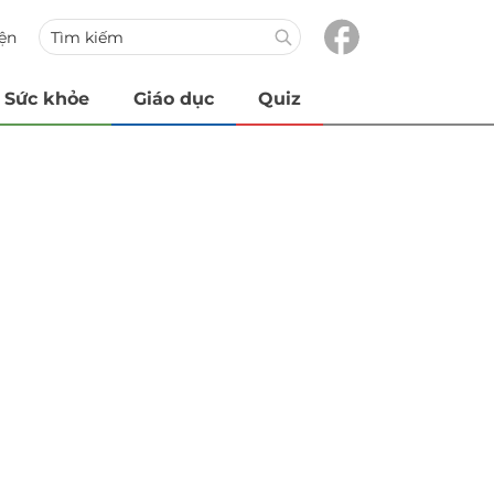
iện
Sức khỏe
Giáo dục
Quiz