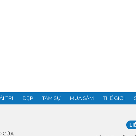
ẢI TRÍ
ĐẸP
TÂM SỰ
MUA SẮM
THẾ GIỚI
LI
P CỦA