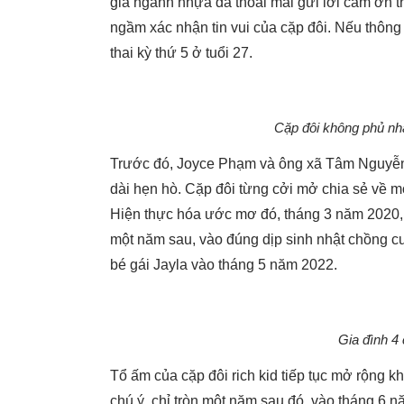
gia ngành nhựa đã thoải mái gửi lời cảm ơn t
ngầm xác nhận tin vui của cặp đôi. Nếu thông
thai kỳ thứ 5 ở tuổi 27.
Cặp đôi không phủ nh
Trước đó, Joyce Phạm và ông xã Tâm Nguyễn 
dài hẹn hò. Cặp đôi từng cởi mở chia sẻ về 
Hiện thực hóa ước mơ đó, tháng 3 năm 2020, 
một năm sau, vào đúng dịp sinh nhật chồng cuố
bé gái Jayla vào tháng 5 năm 2022.
Gia đình 4
Tổ ấm của cặp đôi rich kid tiếp tục mở rộng
chú ý, chỉ tròn một năm sau đó, vào tháng 6 nă