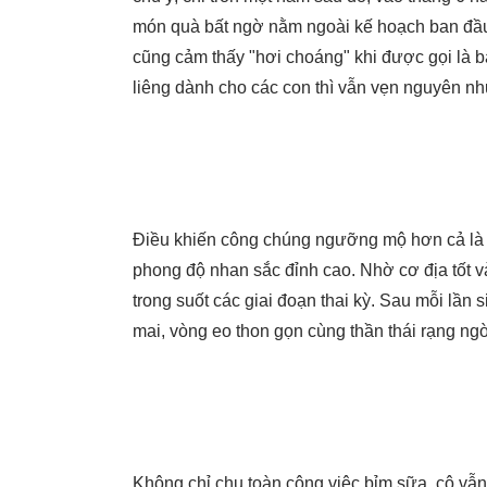
món quà bất ngờ nằm ngoài kế hoạch ban đầu
cũng cảm thấy "hơi choáng" khi được gọi là 
liêng dành cho các con thì vẫn vẹn nguyên n
Điều khiến công chúng ngưỡng mộ hơn cả là s
phong độ nhan sắc đỉnh cao. Nhờ cơ địa tốt 
trong suốt các giai đoạn thai kỳ. Sau mỗi lầ
mai, vòng eo thon gọn cùng thần thái rạng ngờ
Không chỉ chu toàn công việc bỉm sữa, cô vẫn