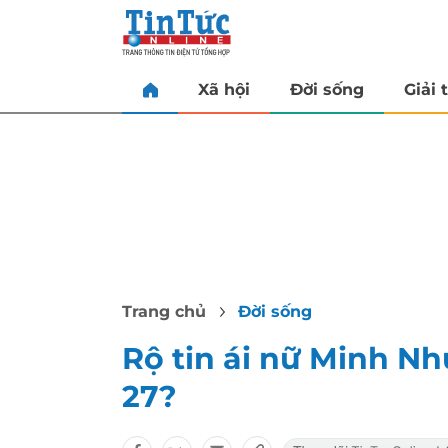
Xã hội
Đời sống
Giải t
Trang chủ
Đời sống
Rộ tin ái nữ Minh Nh
27?