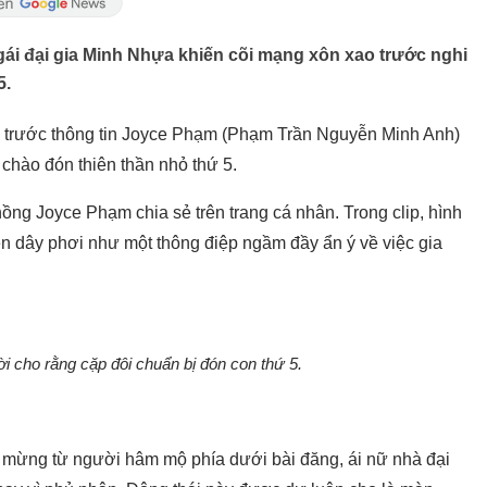
gái đại gia Minh Nhựa khiến cõi mạng xôn xao trước nghi
5.
 trước thông tin Joyce Phạm (Phạm Trần Nguyễn Minh Anh)
 chào đón thiên thần nhỏ thứ 5.
ng Joyce Phạm chia sẻ trên trang cá nhân. Trong clip, hình
ên dây phơi như một thông điệp ngầm đầy ẩn ý về việc gia
i cho rằng cặp đôi chuẩn bị đón con thứ 5.
c mừng từ người hâm mộ phía dưới bài đăng, ái nữ nhà đại