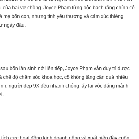
 của hai vợ chồng. Joyce Phạm từng bộc bạch rằng chính cô
bà mẹ bốn con, nhưng tình yêu thương và cảm xúc thiêng
hư ngày đầu.
au bốn lần sinh nở liên tiếp, Joyce Phạm vẫn duy trì được
và chế độ chăm sóc khoa học, cô không tăng cân quá nhiều
n sinh, người đẹp 9X đều nhanh chóng lấy lại vóc dáng mảnh
i.
 tích cực hoạt động kinh doanh riêng và xuất hiện đầy cuốn