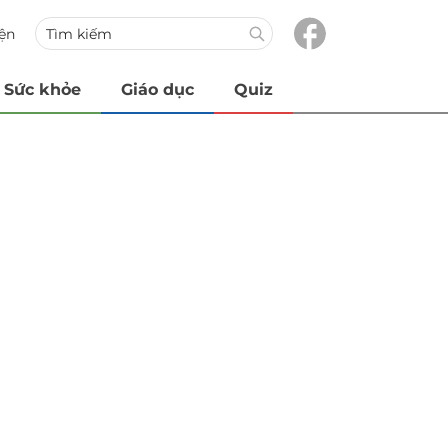
iện
Sức khỏe
Giáo dục
Quiz