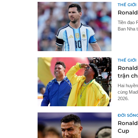
THẾ GIỚI
Ronald
Tiền đạo 
Ban Nha t
THẾ GIỚI
Ronald
trận c
Hai huyền
cùng Mado
2026.
ĐỜI SỐN
Ronald
Cup