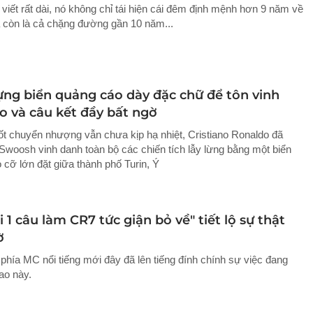
 viết rất dài, nó không chỉ tái hiện cái đêm định mệnh hơn 9 năm về
 còn là cả chặng đường gần 10 năm...
ựng biển quảng cáo dày đặc chữ để tôn vinh
o và câu kết đầy bất ngờ
ốt chuyển nhượng vẫn chưa kịp hạ nhiệt, Cristiano Ronaldo đã
Swoosh vinh danh toàn bộ các chiến tích lẫy lừng bằng một biển
 cỡ lớn đặt giữa thành phố Turin, Ý
 1 câu làm CR7 tức giận bỏ về" tiết lộ sự thật
ờ
 phía MC nổi tiếng mới đây đã lên tiếng đính chính sự việc đang
ao này.