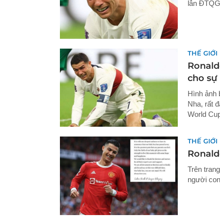
lẫn ĐTQG,
THẾ GIỚI
Ronald
cho sự
Hình ảnh 
Nha, rất 
World Cup
THẾ GIỚI
Ronaldo
Trên tran
người con