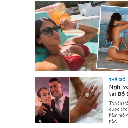
THẾ GIỚI
Nghi v
tại Bồ
Truyền th
được cho 
hâm mộ và
này.