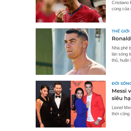
Cristiano
cùng của 
THẾ GIỚI
Ronaldo
Nhà phê bì
làn sóng 
thủ, huấn
ĐỜI SỐN
Messi 
siêu h
Lionel Mes
thời cũng 