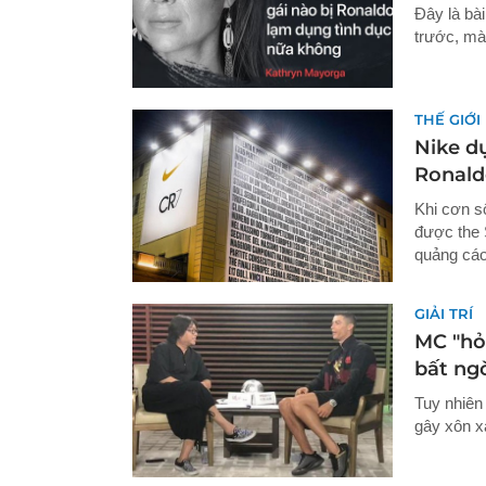
Đây là bài
trước, mà
THẾ GIỚI
Nike d
Ronald
Khi cơn s
được the 
quảng cáo
GIẢI TRÍ
MC "hỏi
bất ng
Tuy nhiên
gây xôn x