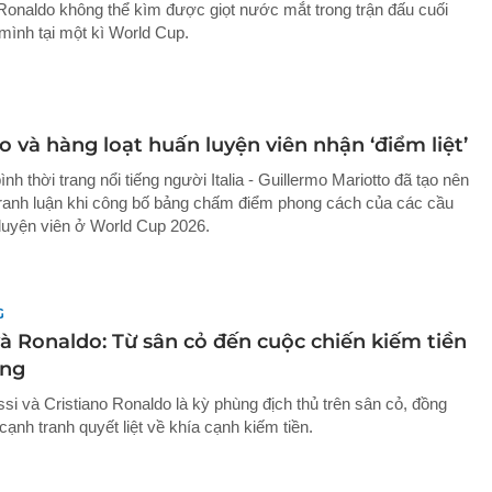
 Ronaldo không thể kìm được giọt nước mắt trong trận đấu cuối
mình tại một kì World Cup.
 và hàng loạt huấn luyện viên nhận ‘điểm liệt’
nh thời trang nổi tiếng người Italia - Guillermo Mariotto đã tạo nên
tranh luận khi công bố bảng chấm điểm phong cách của các cầu
 luyện viên ở World Cup 2026.
G
và Ronaldo: Từ sân cỏ đến cuộc chiến kiếm tiền
ạng
si và Cristiano Ronaldo là kỳ phùng địch thủ trên sân cỏ, đồng
cạnh tranh quyết liệt về khía cạnh kiếm tiền.