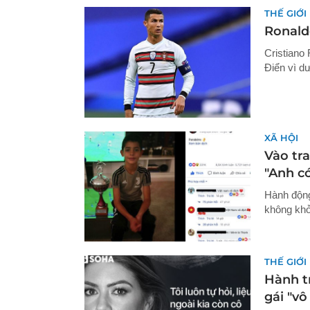
THẾ GIỚI
Ronald
Cristiano
Điển vì dư
XÃ HỘI
Vào tr
"Anh c
Hành động
không khỏ
THẾ GIỚI
Hành t
gái "vô