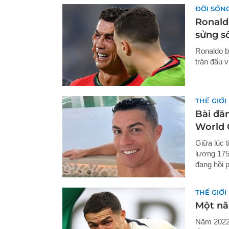
ĐỜI SỐN
Ronald
sửng số
Ronaldo b
trận đấu 
THẾ GIỚI
Bài đăn
World 
Giữa lúc 
lương 175
đang hồi p
THẾ GIỚI
Một nă
Năm 2022 