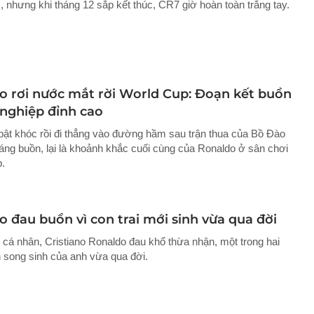
 nhưng khi tháng 12 sắp kết thúc, CR7 giờ hoàn toàn trắng tay.
o rơi nước mắt rời World Cup: Đoạn kết buồn
 nghiệp đỉnh cao
bật khóc rồi đi thẳng vào đường hầm sau trận thua của Bồ Đào
đáng buồn, lại là khoảnh khắc cuối cùng của Ronaldo ở sân chơi
.
 đau buồn vì con trai mới sinh vừa qua đời
g cá nhân, Cristiano Ronaldo đau khổ thừa nhận, một trong hai
 song sinh của anh vừa qua đời.