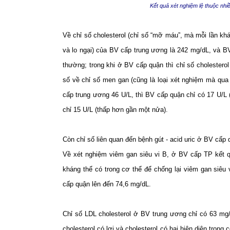
Kết quả xét nghiệm lệ thuộc nhi
Về chỉ số cholesterol (chỉ số “mỡ máu”, mà mỗi lần k
và lo ngại) của BV cấp trung ương là 242 mg/dL, và 
thường; trong khi ở BV cấp quận thì chỉ số cholesterol
số về chỉ số men gan (cũng là loại xét nghiệm mà q
cấp trung ương 46 U/L, thì BV cấp quận chỉ có 17 U/L
chỉ 15 U/L (thấp hơn gần một nửa).
Còn chỉ số liên quan đến bệnh gút - acid uric ở BV cấp
Về xét nghiệm viêm gan siêu vi B, ở BV cấp TP kết qu
kháng thể có trong cơ thể để chống lại viêm gan siêu
cấp quận lên đến 74,6 mg/dL.
Chỉ số LDL cholesterol ở BV trung ương chỉ có 63 mg
cholesterol có lợi và cholesterol có hại hiện diện tron