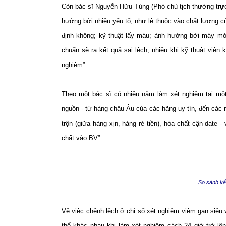
Còn bác sĩ Nguyễn Hữu Tùng (Phó chủ tịch thường trực
hưởng bởi nhiều yếu tố, như lệ thuộc vào chất lượng c
định không; kỹ thuật lấy máu; ảnh hưởng bởi máy mó
chuẩn sẽ ra kết quả sai lệch, nhiều khi kỹ thuật viên
nghiệm”.
Theo một bác sĩ có nhiều năm làm xét nghiệm tại một
nguồn - từ hàng châu Âu của các hãng uy tín, đến các 
trộn (giữa hàng xịn, hàng rẻ tiền), hóa chất cận date
chất vào BV”.
So sánh kế
Về việc chênh lệch ở chỉ số xét nghiệm viêm gan siêu v
thể khác nhau khi làm xét nghiệm cách 24 giờ trở lê