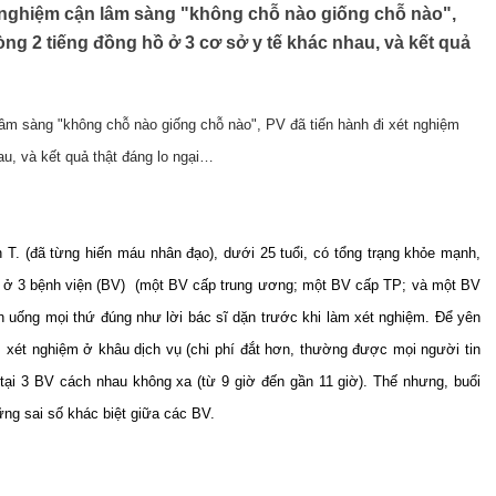
t nghiệm cận lâm sàng "không chỗ nào giống chỗ nào",
ng 2 tiếng đồng hồ ở 3 cơ sở y tế khác nhau, và kết quả
lâm sàng "không chỗ nào giống chỗ nào", PV đã tiến hành đi xét nghiệm
u, và kết quả thật đáng lo ngại…
 T. (đã từng hiến máu nhân đạo), dưới 25 tuổi, có tổng trạng khỏe mạnh,
ệm ở 3 bệnh viện (BV) (một BV cấp trung ương; một BV cấp TP; và một BV
n uống mọi thứ đúng như lời bác sĩ dặn trước khi làm xét nghiệm. Để yên
m xét nghiệm ở khâu dịch vụ (chi phí đắt hơn, thường được mọi người tin
tại 3 BV cách nhau không xa (từ 9 giờ đến gần 11 giờ). Thế nhưng, buổi
ững sai số khác biệt giữa các BV.