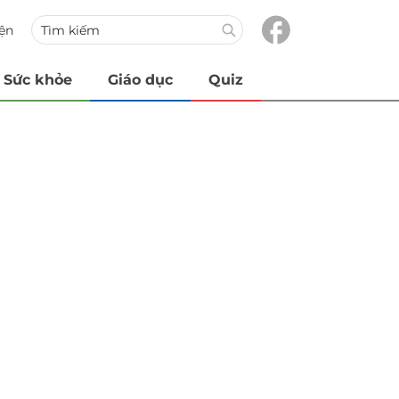
iện
Sức khỏe
Giáo dục
Quiz