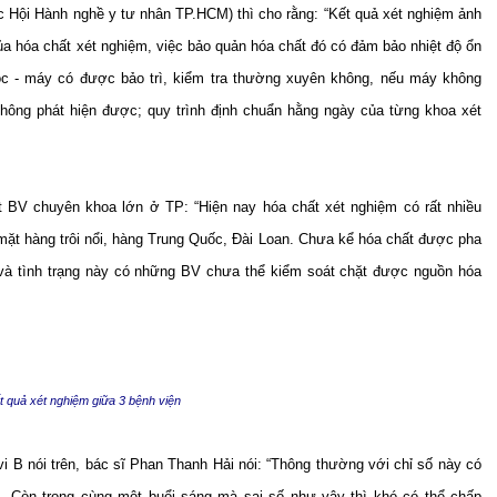
 Hội Hành nghề y tư nhân TP.HCM) thì cho rằng: “Kết quả xét nghiệm ảnh
ủa hóa chất xét nghiệm, việc bảo quản hóa chất đó có đảm bảo nhiệt độ ổn
c - máy có được bảo trì, kiểm tra thường xuyên không, nếu máy không
 không phát hiện được; quy trình định chuẩn hằng ngày của từng khoa xét
 BV chuyên khoa lớn ở TP: “Hiện nay hóa chất xét nghiệm có rất nhiều
mặt hàng trôi nổi, hàng Trung Quốc, Đài Loan. Chưa kể hóa chất được pha
 - và tình trạng này có những BV chưa thể kiểm soát chặt được nguồn hóa
t quả xét nghiệm giữa 3 bệnh viện
i B nói trên, bác sĩ Phan Thanh Hải nói: “Thông thường với chỉ số này có
n. Còn trong cùng một buổi sáng mà sai số như vậy thì khó có thể chấp