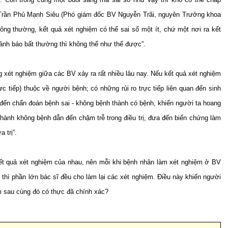
S Trần Phủ Mạnh Siêu (Phó giám đốc BV Nguyễn Trãi, nguyên Trưởng khoa
ng thường, kết quả xét nghiệm có thể sai số một ít, chứ một nơi ra kết
 cảnh báo bất thường thì không thể như thế được”.
 xét nghiệm giữa các BV xảy ra rất nhiều lâu nay. Nếu kết quả xét nghiệm
o trực tiếp) thuộc về người bệnh; có những rủi ro trực tiếp liên quan đến sinh
đến chẩn đoán bệnh sai - không bệnh thành có bệnh, khiến người ta hoang
 thành không bệnh dẫn đến chậm trễ trong điều trị, đưa đến biến chứng làm
a trị”.
ết quả xét nghiệm của nhau, nên mỗi khi bệnh nhân làm xét nghiệm ở BV
 thì phần lớn bác sĩ đều cho làm lại các xét nghiệm. Điều này khiến người
m sau cùng đó có thực đã chính xác?