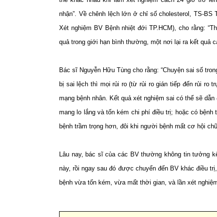
nhận”. Về chênh lệch lớn ở chỉ số cholesterol, TS-B
Xét nghiệm BV Bệnh nhiệt đới TP.HCM), cho rằng: “Thô
quả trong giới hạn bình thường, một nơi lại ra kết quả
Bác sĩ Nguyễn Hữu Tùng cho rằng: “Chuyện sai số trong
bị sai lệch thì mọi rủi ro (từ rủi ro gián tiếp đến rủi r
mạng bệnh nhân. Kết quả xét nghiệm sai có thể sẽ dẫn 
mang lo lắng và tốn kém chi phí điều trị; hoặc có bệnh
bệnh trầm trọng hơn, đôi khi người bệnh mất cơ hội chữ
Lâu nay, bác sĩ của các BV thường không tin tưởng k
này, rồi ngay sau đó được chuyển đến BV khác điều trị,
bệnh vừa tốn kém, vừa mất thời gian, và lần xét nghiệ