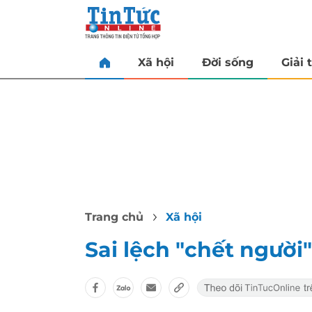
Xã hội
Đời sống
Giải t
Trang chủ
Xã hội
Sai lệch "chết người