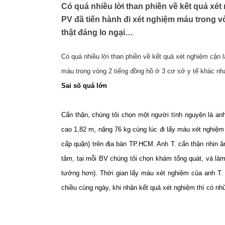
Có quá nhiều lời than phiền về kết quả xé
PV đã tiến hành đi xét nghiệm máu trong vò
thật đáng lo ngại…
Có quá nhiều lời than phiền về kết quả xét nghiệm cận 
máu trong vòng 2 tiếng đồng hồ ở 3 cơ sở y tế khác nha
Sai số quá lớn
Cẩn thận, chúng tôi chọn một người tình nguyện là anh
cao 1,82 m, nặng 76 kg cùng lúc đi lấy máu xét nghi
cấp quận) trên địa bàn TP.HCM. Anh T. cẩn thận nhịn ă
tâm, tại mỗi BV chúng tôi chọn khám tổng quát, và là
tưởng hơn). Thời gian lấy máu xét nghiệm của anh T. 
chiều cùng ngày, khi nhận kết quả xét nghiệm thì có nh