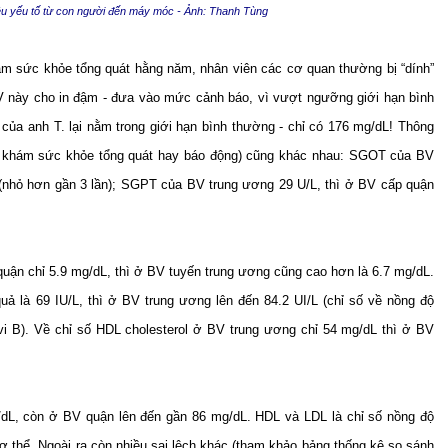
ều yếu tố từ con người đến máy móc - Ảnh: Thanh Tùng
hám sức khỏe tổng quát hằng năm, nhân viên các cơ quan thường bị “dính”
BV này cho in đậm - đưa vào mức cảnh báo, vì vượt ngưỡng giới hạn bình
 của anh T. lại nằm trong giới hạn bình thường - chỉ có 176 mg/dL! Thông
ua khám sức khỏe tổng quát hay báo động) cũng khác nhau: SGOT của BV
 (nhỏ hơn gần 3 lần); SGPT của BV trung ương 29 U/L, thì ở BV cấp quận
 quận chỉ 5.9 mg/dL, thì ở BV tuyến trung ương cũng cao hơn là 6.7 mg/dL.
ả là 69 IU/L, thì ở BV trung ương lên đến 84.2 UI/L (chỉ số về nồng độ
 vi B). Về chỉ số HDL cholesterol ở BV trung ương chỉ 54 mg/dL thì ở BV
/dL, còn ở BV quận lên đến gần 86 mg/dL. HDL và LDL là chỉ số nồng độ
g cơ thể. Ngoài ra còn nhiều sai lệch khác (tham khảo bảng thống kê so sánh