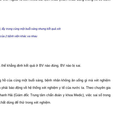
 lấy trong cùng một buổi sáng nhưng kết quả xét
của 2 bệnh viện khác xa nhau
 thể khẳng định kết quả ở BV nào đúng, BV nào bị sai.
ồng hồ của cùng một buổi sáng, bệnh nhân không ăn uống gì mà xét nghiệm
n phải báo động về hệ thống xét nghiệm y tế của nước ta. Theo chuyên gia
hanh Hải (Giám đốc Trung tâm chẩn đoán y khoa Medic), việc sai số trong
chất dùng để thử trong xét nghiệm.