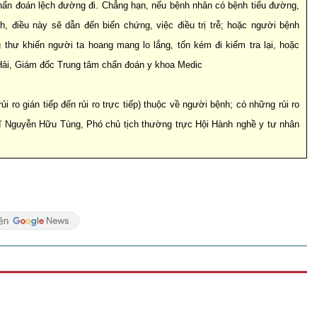
 chẩn đoán lệch đường đi. Chẳng hạn, nếu bệnh nhân có bệnh tiểu đường,
, điều này sẽ dẫn đến biến chứng, việc điều trị trễ; hoặc người bệnh
thư khiến người ta hoang mang lo lắng, tốn kém đi kiểm tra lại, hoặc
h Hải, Giám đốc Trung tâm chẩn đoán y khoa Medic
rủi ro gián tiếp đến rủi ro trực tiếp) thuộc về người bệnh; có những rủi ro
 sĩ Nguyễn Hữu Tùng, Phó chủ tịch thường trực Hội Hành nghề y tư nhân