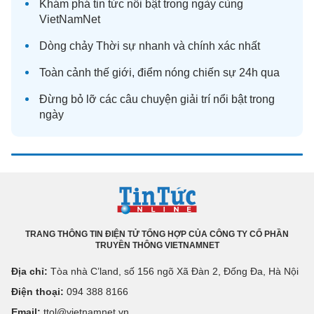
Khám phá
tin tức
nổi bật trong ngày cùng
VietNamNet
Dòng chảy
Thời sự
nhanh và chính xác nhất
Toàn cảnh
thế giới
, điểm nóng chiến sự 24h qua
Đừng bỏ lỡ các câu chuyện
giải trí
nổi bật trong
ngày
TRANG THÔNG TIN ĐIỆN TỬ TỔNG HỢP CỦA CÔNG TY CỔ PHẦN
TRUYỀN THÔNG VIETNAMNET
Địa chỉ:
Tòa nhà C’land, số 156 ngõ Xã Đàn 2, Đống Đa, Hà Nội
Điện thoại:
094 388 8166
Email:
ttol@vietnamnet.vn