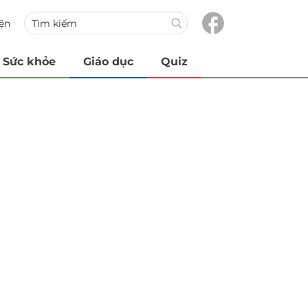
iện
Sức khỏe
Giáo dục
Quiz