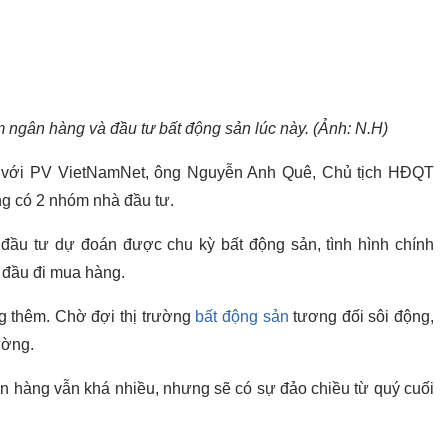
m ngân hàng và đầu tư bất động sản lúc này. (Ảnh: N.H)
ẻ với PV VietNamNet, ông Nguyễn Anh Quê, Chủ tịch HĐQT
ang có 2 nhóm nhà đầu tư.
ầu tư dự đoán được chu kỳ bất động sản, tình hình chính
t đầu đi mua hàng.
g thêm. Chờ đợi thị trường
bất động sản
tương đối sôi động,
rường.
ân hàng vẫn khá nhiều, nhưng sẽ có sự đảo chiều từ quý cuối