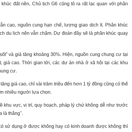
khúc đất nền, Chủ tịch G6 cũng tỏ ra rất lạc quan với phân
vẫn cao, nguồn cung hạn chế, lượng giao dịch ít. Phân khúc
h du lịch nên vẫn chậm. Dự đoán đây sẽ là phân khúc quay
“sốt” và giá tăng khoảng 30%. Hiện, nguồn cung chung cư tại
 giá cao. Thời gian tới, các dự án nhà ở xã hội tại các khu
hung cư.
tăng giá cao, chỉ vài trăm triệu đến hơn 1 tỷ đồng cũng có thể
ẩm nhiều người lựa chọn.
ề khu vực, vị trí, quy hoạch, pháp lý chứ không dễ như trước
a là thắng".
 có sử dụng ở được không hay có kinh doanh được không thì