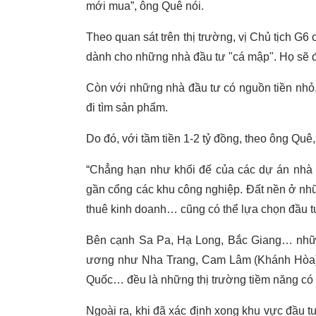
mới mua”, ông Quê nói.
Theo quan sát trên thị trường, vị Chủ tịch G6 c
dành cho những nhà đầu tư "cá mập". Họ sẽ đ
Còn với những nhà đầu tư có nguồn tiền nhỏ,
đi tìm sản phẩm.
Do đó, với tầm tiền 1-2 tỷ đồng, theo ông Quê
“Chẳng hạn như khối đế của các dự án nhà ở
gần cổng các khu công nghiệp. Đất nền ở nhữ
thuê kinh doanh… cũng có thể lựa chọn đầu tư”
Bên cạnh Sa Pa, Hạ Long, Bắc Giang… những
ương như Nha Trang, Cam Lâm (Khánh Hòa). H
Quốc… đều là những thị trường tiềm năng có 
Ngoài ra, khi đã xác định xong khu vực đầu tư