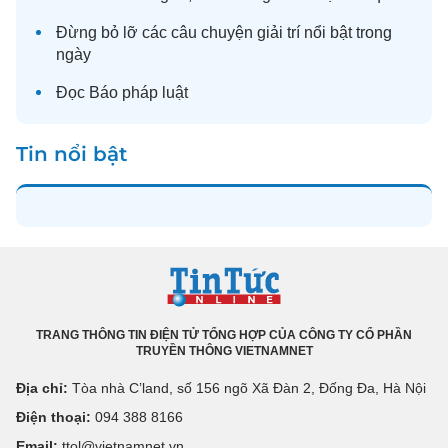
Đừng bỏ lỡ các câu chuyện
giải trí
nổi bật trong
ngày
Đọc
Báo pháp luật
Tin nổi bật
TRANG THÔNG TIN ĐIỆN TỬ TỔNG HỢP CỦA CÔNG TY CỔ PHẦN
TRUYỀN THÔNG VIETNAMNET
Địa chỉ:
Tòa nhà C’land, số 156 ngõ Xã Đàn 2, Đống Đa, Hà Nội
Điện thoại:
094 388 8166
Email:
ttol@vietnamnet.vn