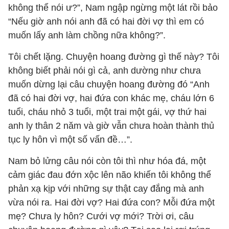
không thể nói ư?”, Nam ngập ngừng một lát rồi bảo
“Nếu giờ anh nói anh đã có hai đời vợ thì em có
muốn lấy anh làm chồng nữa không?”.
Tôi chết lặng. Chuyện hoang đường gì thế này? Tôi
không biết phải nói gì cả, anh dường như chưa
muốn dừng lại câu chuyện hoang đường đó “Anh
đã có hai đời vợ, hai đứa con khác mẹ, cháu lớn 6
tuổi, cháu nhỏ 3 tuổi, một trai một gái, vợ thứ hai
anh ly thân 2 năm và giờ vẫn chưa hoàn thành thủ
tục ly hôn vì một số vấn đề…”.
Nam bỏ lửng câu nói còn tôi thì như hóa đá, một
cảm giác đau đớn xộc lên não khiến tôi không thể
phản xạ kịp với những sự thật cay đắng mà anh
vừa nói ra. Hai đời vợ? Hai đứa con? Mỗi đứa một
mẹ? Chưa ly hôn? Cưới vợ mới? Trời ơi, câu