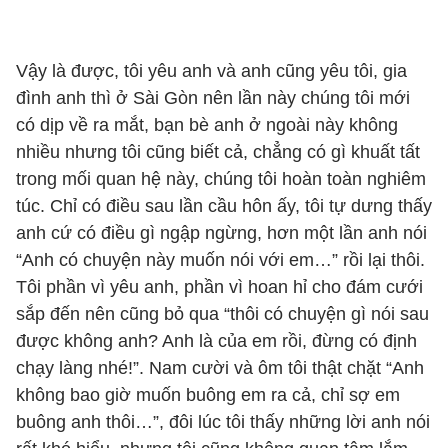
Vậy là được, tôi yêu anh và anh cũng yêu tôi, gia
đình anh thì ở Sài Gòn nên lần này chúng tôi mới
có dịp về ra mắt, bạn bè anh ở ngoài này không
nhiều nhưng tôi cũng biết cả, chẳng có gì khuất tất
trong mối quan hệ này, chúng tôi hoàn toàn nghiêm
túc. Chỉ có điều sau lần cầu hôn ấy, tôi tự dưng thấy
anh cứ có điều gì ngập ngừng, hơn một lần anh nói
“Anh có chuyện này muốn nói với em…” rồi lại thôi.
Tôi phần vì yêu anh, phần vì hoan hỉ cho đám cưới
sắp đến nên cũng bỏ qua “thôi có chuyện gì nói sau
được không anh? Anh là của em rồi, đừng có định
chạy làng nhé!”. Nam cười và ôm tôi thật chặt “Anh
không bao giờ muốn buông em ra cả, chỉ sợ em
buông anh thôi…”, đôi lúc tôi thấy những lời anh nói