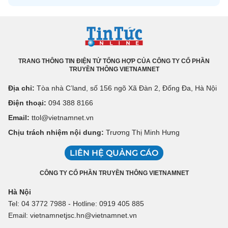
TRANG THÔNG TIN ĐIỆN TỬ TỔNG HỢP CỦA CÔNG TY CỔ PHẦN
TRUYỀN THÔNG VIETNAMNET
Địa chỉ:
Tòa nhà C’land, số 156 ngõ Xã Đàn 2, Đống Đa, Hà Nội
Điện thoại:
094 388 8166
Email:
ttol@vietnamnet.vn
Chịu trách nhiệm nội dung:
Trương Thị Minh Hưng
LIÊN HỆ QUẢNG CÁO
CÔNG TY CỔ PHẦN TRUYỀN THÔNG VIETNAMNET
Hà Nội
Tel: 04 3772 7988 - Hotline: 0919 405 885
Email: vietnamnetjsc.hn@vietnamnet.vn