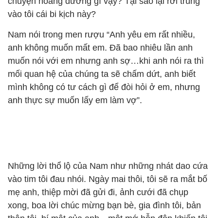
chuyện hoang đường gì vậy? Tại sao lại rơi trúng
vào tôi cái bi kịch này?
Nam nói trong men rượu “Anh yêu em rất nhiều,
anh không muốn mất em. Đã bao nhiêu lần anh
muốn nói với em nhưng anh sợ…khi anh nói ra thì
mối quan hệ của chúng ta sẽ chấm dứt, anh biết
mình không có tư cách gì để đòi hỏi ở em, nhưng
anh thực sự muốn lấy em làm vợ”.
Những lời thổ lộ của Nam như những nhát dao cứa
vào tim tôi đau nhói. Ngày mai thôi, tôi sẽ ra mắt bố
mẹ anh, thiệp mời đã gửi đi, ảnh cưới đã chụp
xong, boa lời chúc mừng bạn bè, gia đình tôi, bản