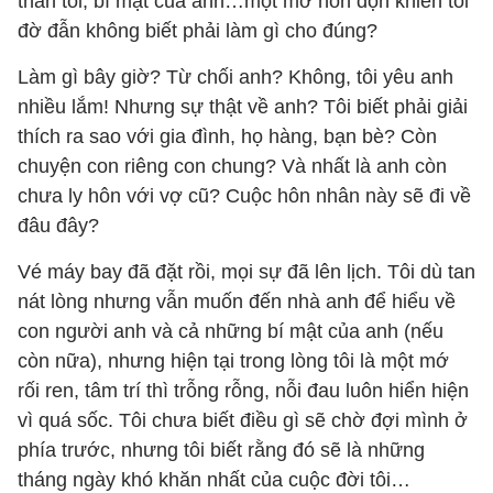
thân tôi, bí mật của anh…một mớ hỗn độn khiến tôi
đờ đẫn không biết phải làm gì cho đúng?
Làm gì bây giờ? Từ chối anh? Không, tôi yêu anh
nhiều lắm! Nhưng sự thật về anh? Tôi biết phải giải
thích ra sao với gia đình, họ hàng, bạn bè? Còn
chuyện con riêng con chung? Và nhất là anh còn
chưa ly hôn với vợ cũ? Cuộc hôn nhân này sẽ đi về
đâu đây?
Vé máy bay đã đặt rồi, mọi sự đã lên lịch. Tôi dù tan
nát lòng nhưng vẫn muốn đến nhà anh để hiểu về
con người anh và cả những bí mật của anh (nếu
còn nữa), nhưng hiện tại trong lòng tôi là một mớ
rối ren, tâm trí thì trỗng rỗng, nỗi đau luôn hiển hiện
vì quá sốc. Tôi chưa biết điều gì sẽ chờ đợi mình ở
phía trước, nhưng tôi biết rằng đó sẽ là những
tháng ngày khó khăn nhất của cuộc đời tôi…