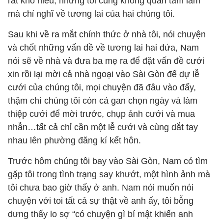
rất khó hiểu, nhưng tôi cũng không quan tâm lắm
mà chỉ nghĩ về tương lai của hai chúng tôi.
Sau khi về ra mắt chính thức ở nhà tôi, nói chuyện
và chốt những vấn đề về tương lai hai đứa, Nam
nói sẽ về nhà và đưa ba mẹ ra để đặt vấn đề cưới
xin rồi lại mời cả nhà ngoại vào Sài Gòn để dự lễ
cưới của chúng tôi, mọi chuyện đã đâu vào đấy,
thậm chí chúng tôi còn cả gan chọn ngày và làm
thiệp cưới để mời trước, chụp ảnh cưới và mua
nhẫn…tất cả chỉ cần một lễ cưới và cùng dắt tay
nhau lên phường đăng kí kết hôn.
Trước hôm chúng tôi bay vào Sài Gòn, Nam có tìm
gặp tôi trong tình trạng say khướt, một hình ảnh mà
tôi chưa bao giờ thấy ở anh. Nam nói muốn nói
chuyện với toi tất cả sự thật về anh ấy, tôi bỗng
dưng thấy lo sợ “có chuyện gì bí mật khiến anh