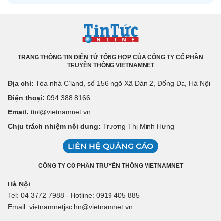
TRANG THÔNG TIN ĐIỆN TỬ TỔNG HỢP CỦA CÔNG TY CỔ PHẦN
TRUYỀN THÔNG VIETNAMNET
Địa chỉ:
Tòa nhà C’land, số 156 ngõ Xã Đàn 2, Đống Đa, Hà Nội
Điện thoại:
094 388 8166
Email:
ttol@vietnamnet.vn
Chịu trách nhiệm nội dung:
Trương Thị Minh Hưng
LIÊN HỆ QUẢNG CÁO
CÔNG TY CỔ PHẦN TRUYỀN THÔNG VIETNAMNET
Hà Nội
Tel: 04 3772 7988 - Hotline: 0919 405 885
Email: vietnamnetjsc.hn@vietnamnet.vn