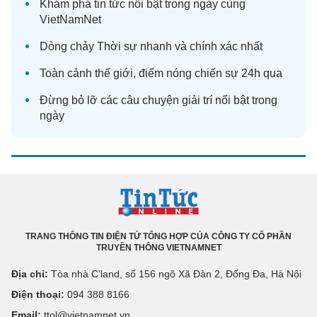
Khám phá
tin tức
nổi bật trong ngày cùng
VietNamNet
Dòng chảy
Thời sự
nhanh và chính xác nhất
Toàn cảnh
thế giới
, điểm nóng chiến sự 24h qua
Đừng bỏ lỡ các câu chuyện
giải trí
nổi bật trong
ngày
TRANG THÔNG TIN ĐIỆN TỬ TỔNG HỢP CỦA CÔNG TY CỔ PHẦN
TRUYỀN THÔNG VIETNAMNET
Địa chỉ:
Tòa nhà C’land, số 156 ngõ Xã Đàn 2, Đống Đa, Hà Nội
Điện thoại:
094 388 8166
Email:
ttol@vietnamnet.vn