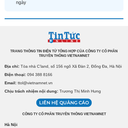
ngày
TRANG THÔNG TIN ĐIỆN TỬ TỔNG HỢP CỦA CÔNG TY CỔ PHẦN
TRUYỀN THÔNG VIETNAMNET
Địa chỉ:
Tòa nhà C’land, số 156 ngõ Xã Đàn 2, Đống Đa, Hà Nội
Điện thoại:
094 388 8166
Email:
ttol@vietnamnet.vn
Chịu trách nhiệm nội dung:
Trương Thị Minh Hưng
LIÊN HỆ QUẢNG CÁO
CÔNG TY CỔ PHẦN TRUYỀN THÔNG VIETNAMNET
Hà Nội