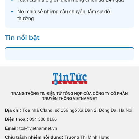
Nơi chia sẻ những câu chuyện,
tâm sự
đời
thường
Tin nổi bật
TRANG THÔNG TIN ĐIỆN TỬ TỔNG HỢP CỦA CÔNG TY CỔ PHẦN
TRUYỀN THÔNG VIETNAMNET
Địa chỉ:
Tòa nhà C’land, số 156 ngõ Xã Đàn 2, Đống Đa, Hà Nội
Điện thoại:
094 388 8166
Email:
ttol@vietnamnet.vn
Chịu trách nhiệm nội dung:
Trương Thị Minh Hưng