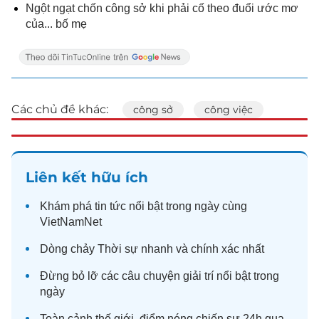
Ngột ngạt chốn công sở khi phải cố theo đuổi ước mơ
của... bố mẹ
Các chủ đề khác:
công sở
công việc
Liên kết hữu ích
Khám phá
tin tức
nổi bật trong ngày cùng
VietNamNet
Dòng chảy
Thời sự
nhanh và chính xác nhất
Đừng bỏ lỡ các câu chuyện
giải trí
nổi bật trong
ngày
Toàn cảnh
thế giới
, điểm nóng chiến sự 24h qua