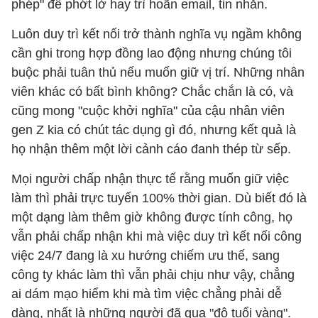
phép" để phớt lờ hay trì hoãn email, tin nhắn.
Luôn duy trì kết nối trở thành nghĩa vụ ngầm không
cần ghi trong hợp đồng lao động nhưng chúng tôi
buộc phải tuân thủ nếu muốn giữ vị trí. Những nhân
viên khác có bất bình không? Chắc chắn là có, và
cũng mong "cuộc khởi nghĩa" của cậu nhân viên
gen Z kia có chút tác dụng gì đó, nhưng kết quả là
họ nhận thêm một lời cảnh cáo đanh thép từ sếp.
Mọi người chấp nhận thực tế rằng muốn giữ việc
làm thì phải trực tuyến 100% thời gian. Dù biết đó là
một dạng làm thêm giờ không được tính công, họ
vẫn phải chấp nhận khi mà việc duy trì kết nối công
việc 24/7 đang là xu hướng chiếm ưu thế, sang
công ty khác làm thì vẫn phải chịu như vậy, chẳng
ai dám mạo hiểm khi mà tìm việc chẳng phải dễ
dàng, nhất là những người đã qua "độ tuổi vàng".