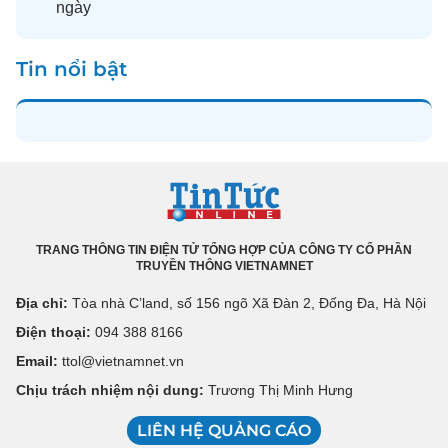
ngày
Tin nổi bật
TRANG THÔNG TIN ĐIỆN TỬ TỔNG HỢP CỦA CÔNG TY CỔ PHẦN
TRUYỀN THÔNG VIETNAMNET
Địa chỉ:
Tòa nhà C’land, số 156 ngõ Xã Đàn 2, Đống Đa, Hà Nội
Điện thoại:
094 388 8166
Email:
ttol@vietnamnet.vn
Chịu trách nhiệm nội dung:
Trương Thị Minh Hưng
LIÊN HỆ QUẢNG CÁO