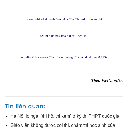
Người nhà và thí sinh được đưa đón đến nơi trọ miễn phí
Kỳ thi năm nay kéo dài từ 1 đến 4/7.
Sinh viên tình nguyện đón thí sinh và người nhà tại bến xe Mỹ Đình
Theo VietNamNet
Tin liên quan
Hà Nội lo ngại “thi hộ, thi kèm” ở kỳ thi THPT quốc gia
Giáo viên không được coi thi, chấm thi học sinh của