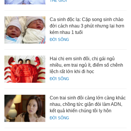
THẾ GIỚI
Ca sinh độc lạ: Cặp song sinh chào
đời cách nhau 3 phút nhưng lại hơn
kém nhau 1 tuổi
ĐỜI SỐNG
Hai chị em sinh đôi, chị gái ngủ
nhiều, em trai ngủ ít, điểm số chênh
lệch rất lớn khi đi học
ĐỜI SỐNG
Con trai sinh đôi càng lớn càng khác
nhau, chồng tức giận đòi làm ADN,
kết quả khiến chúng tôi ly hôn
ĐỜI SỐNG