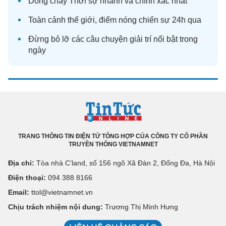
Dòng chảy
Thời sự
nhanh và chính xác nhất
Toàn cảnh
thế giới
, điểm nóng chiến sự 24h qua
Đừng bỏ lỡ các câu chuyện
giải trí
nổi bật trong
ngày
TRANG THÔNG TIN ĐIỆN TỬ TỔNG HỢP CỦA CÔNG TY CỔ PHẦN
TRUYỀN THÔNG VIETNAMNET
Địa chỉ:
Tòa nhà C’land, số 156 ngõ Xã Đàn 2, Đống Đa, Hà Nội
Điện thoại:
094 388 8166
Email:
ttol@vietnamnet.vn
Chịu trách nhiệm nội dung:
Trương Thị Minh Hưng