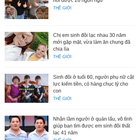
nói được 26 ngôn ngữ
THẾ GIỚI
Chị em sinh đôi lạc nhau 30 năm
mới gặp mặt, vừa làm ăn chung đã
chia lìa
THẾ GIỚI
Sinh đôi ở tuổi 60, người phụ nữ cật
lực kiếm tiền, có hàng chục tỷ cho
con
THẾ GIỚI
Nhận lầm người ở quán lẩu, vô tình
giúp bạn tìm được em sinh đôi thất
lạc 41 năm