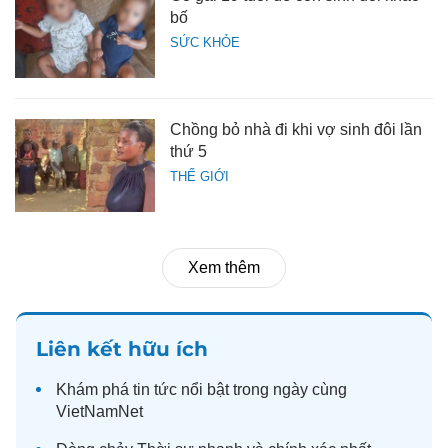
bố
SỨC KHỎE
Chồng bỏ nhà đi khi vợ sinh đôi lần
thứ 5
THẾ GIỚI
Xem thêm
Liên kết hữu ích
Khám phá
tin tức
nổi bật trong ngày cùng
VietNamNet