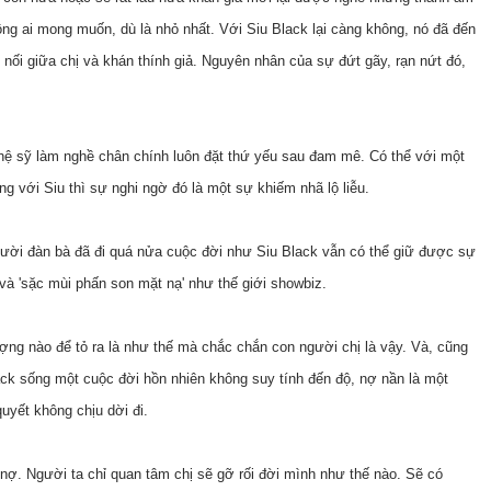
ông ai mong muốn, dù là nhỏ nhất. Với Siu Black lại càng không, nó đã đến
 nối giữa chị và khán thính giả. Nguyên nhân của sự đứt gãy, rạn nứt đó,
nghệ sỹ làm nghề chân chính luôn đặt thứ yếu sau đam mê. Có thể với một
g với Siu thì sự nghi ngờ đó là một sự khiếm nhã lộ liễu.
 người đàn bà đã đi quá nửa cuộc đời như Siu Black vẫn có thể giữ được sự
và 'sặc mùi phấn son mặt nạ' như thế giới showbiz.
ng nào để tỏ ra là như thế mà chắc chắn con người chị là vậy. Và, cũng
Black sống một cuộc đời hồn nhiên không suy tính đến độ, nợ nần là một
uyết không chịu dời đi.
ợ. Người ta chỉ quan tâm chị sẽ gỡ rối đời mình như thế nào. Sẽ có