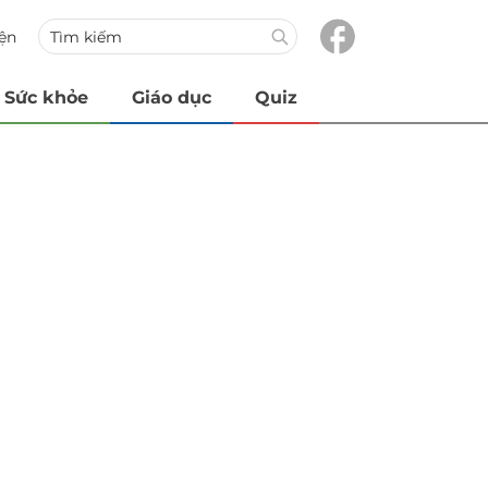
iện
Sức khỏe
Giáo dục
Quiz