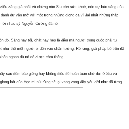
là điều đáng giá nhất và chừng nào Siu còn sức khoẻ, còn sự hào sảng của
ại danh dự vẫn mở với một trong những giọng ca vĩ đại nhất những thập
ư lời nhạc sỹ Nguyễn Cường đã nói.
n đó. Sáng hay tối, chật hay hẹp là điều mà người trong cuộc phải tự
iệt như thể một người bị dồn vào chân tường. Rõ ràng, giải pháp bỏ trốn đã
 khôn ngoan dù nó dễ được cảm thông.
 thấy sau đêm bão giông hay không điều đó hoàn toàn chờ đợi ở Siu và
iọng hát của Họa mi núi rừng sẽ lại vang vọng đầy yêu đời như đã từng.