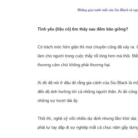
Những giọt nước mắt của Siu Black và ngư
Tình yêu (liệu có) tìm thấy sau đêm bão giông?
Có trách móc hờn giận thì mọi chuyện cũng đã xảy ra. 
làm cho người trong cuộc thấy rối lòng hơn mà thôi. Điề
thương cảm chứ không phải thương hại.
Ai đó đã nói ở đâu đó rằng gia cảnh của Siu Black là m
đến độ ảnh hưởng tới cả những người thân. Ai đó cũng 
những sự trượt dài ấy.
Thôi thì, nghệ sỹ vốn nhiều dự định nhưng lắm khờ dại, 
phải tự tay đập đi sự nghiệp mất cả chục năm gầy dựng 