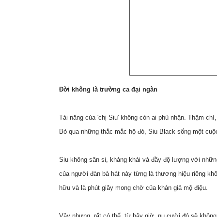
Đời không là trường ca đại ngàn
Tài năng của 'chị Siu' không còn ai phủ nhận. Thậm chí,
Bỏ qua những thắc mắc hộ đó, Siu Black sống một cuộc 
Siu không sân si, khảng khái và đầy độ lượng với những
của người đàn bà hát này từng là thương hiệu riêng khô
hữu và là phút giây mong chờ của khán giả mộ điệu.
Vậy nhưng, rất có thể, từ bây giờ, nụ cười đó sẽ khôn