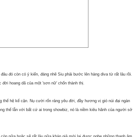
 đâu đó còn có ý kiến, đáng nhẽ Siu phải bước lên hàng diva từ rất lâu rồi.
đời hoang dã của một 'sơn nữ' chốn thành thị.
 thế hệ kế cận. Nụ cười rổn rảng yêu đời, đầy hương vị gió núi đại ngàn
ng thể lẫn với bất cứ ai trong showbiz, nó là niềm kiêu hãnh của người sở
g còn nữa hoặc sẽ rất lâu nữa khán giả mới lại được nghe những thanh âm