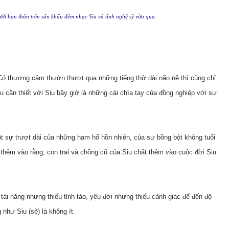
ời bạn thân trên sân khấu đêm nhạc Siu và tình nghệ sỹ vừa qua.
Có thương cảm thườn thượt qua những tiếng thở dài não nề thì cũng chỉ
u cần thiết với Siu bây giờ là những cái chìa tay của đồng nghiệp với sự
ột sự trượt dài của những ham hố hồn nhiên, của sự bồng bột không tuổi
thêm vào rằng, con trai và chồng cũ của Siu chất thêm vào cuộc đời Siu
tài năng nhưng thiếu tỉnh táo, yêu đời nhưng thiếu cảnh giác để đến độ
như Siu (sẽ) là không ít.