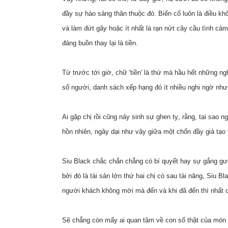
đầy sự hào sảng thân thuộc đó. Biến cố luôn là điều kh
và làm đứt gãy hoặc ít nhất là rạn nứt cây cầu tình cảm
đáng buồn thay lại là tiền.
Từ trước tới giờ, chữ 'tiền' là thứ mà hầu hết những 
số người, danh sách xếp hạng đó ít nhiều nghi ngờ nhưn
Ai gặp chị rồi cũng nảy sinh sự ghen tỵ, rằng, tại sao
hồn nhiên, ngây dại như vậy giữa một chốn đầy giả tạo 
Siu Black chắc chắn chẳng có bí quyết hay sự gắng gượ
bởi đó là tài sản lớn thứ hai chị có sau tài năng, Siu 
người khách không mời mà đến và khi đã đến thì nhất q
Sẽ chẳng còn mấy ai quan tâm về con số thật của món n