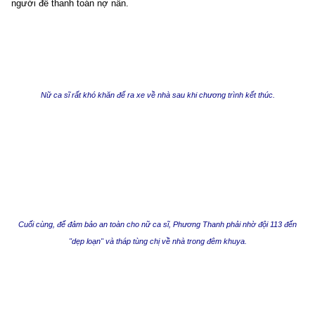
người để thanh toán nợ nần.
Nữ ca sĩ rất khó khăn để ra xe về nhà sau khi chương trình kết thúc.
Cuối cùng, để đảm bảo an toàn cho nữ ca sĩ, Phương Thanh phải nhờ đội 113 đến
"dẹp loạn" và tháp tùng chị về nhà trong đêm khuya.