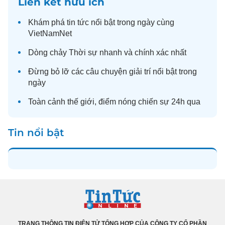
Liên kết hữu ích
Khám phá
tin tức
nổi bật trong ngày cùng
VietNamNet
Dòng chảy
Thời sự
nhanh và chính xác nhất
Đừng bỏ lỡ các câu chuyện
giải trí
nổi bật trong
ngày
Toàn cảnh
thế giới
, điểm nóng chiến sự 24h qua
Tin nổi bật
TRANG THÔNG TIN ĐIỆN TỬ TỔNG HỢP CỦA CÔNG TY CỔ PHẦN