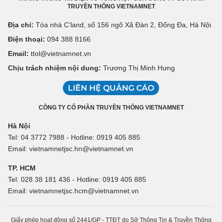
TRUYỀN THÔNG VIETNAMNET
Địa chỉ:
Tòa nhà C’land, số 156 ngõ Xã Đàn 2, Đống Đa, Hà Nội
Điện thoại:
094 388 8166
Email:
ttol@vietnamnet.vn
Chịu trách nhiệm nội dung:
Trương Thị Minh Hưng
LIÊN HỆ QUẢNG CÁO
CÔNG TY CỔ PHẦN TRUYỀN THÔNG VIETNAMNET
Hà Nội
Tel: 04 3772 7988 - Hotline: 0919 405 885
Email: vietnamnetjsc.hn@vietnamnet.vn
TP. HCM
Tel: 028 38 181 436 - Hotline: 0919 405 885
Email: vietnamnetjsc.hcm@vietnamnet.vn
Giấy phép hoạt động số 2441/GP - TTĐT do Sở Thông Tin & Truyền Thông