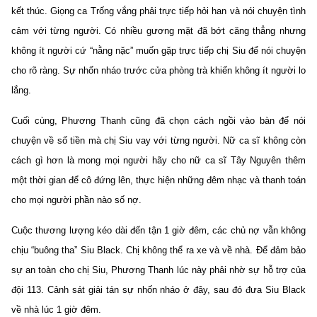
kết thúc. Giọng ca Trống vắng phải trực tiếp hỏi han và nói chuyện tình
cảm với từng người. Có nhiều gương mặt đã bớt căng thẳng nhưng
không ít người cứ “nằng nặc” muốn gặp trực tiếp chị Siu để nói chuyện
cho rõ ràng. Sự nhốn nháo trước cửa phòng trà khiến không ít người lo
lắng.
Cuối cùng, Phương Thanh cũng đã chọn cách ngồi vào bàn để nói
chuyện về số tiền mà chị Siu vay với từng người. Nữ ca sĩ không còn
cách gì hơn là mong mọi người hãy cho nữ ca sĩ Tây Nguyên thêm
một thời gian để cô đứng lên, thực hiện những đêm nhạc và thanh toán
cho mọi người phần nào số nợ.
Cuộc thương lượng kéo dài đến tận 1 giờ đêm, các chủ nợ vẫn không
chịu “buông tha” Siu Black. Chị không thể ra xe và về nhà. Để đảm bảo
sự an toàn cho chị Siu, Phương Thanh lúc này phải nhờ sự hỗ trợ của
đội 113. Cảnh sát giải tán sự nhốn nháo ở đây, sau đó đưa Siu Black
về nhà lúc 1 giờ đêm.