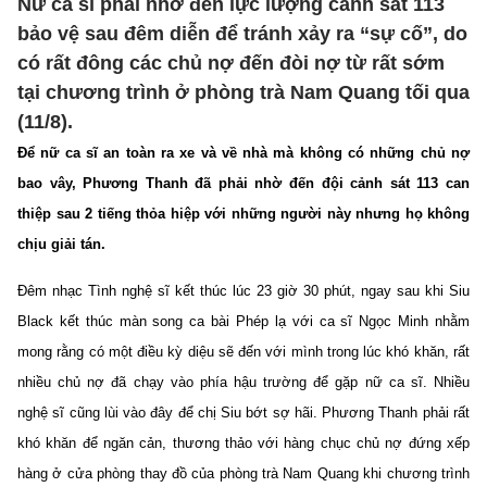
Nữ ca sĩ phải nhờ đến lực lượng cảnh sát 113
bảo vệ sau đêm diễn để tránh xảy ra “sự cố”, do
có rất đông các chủ nợ đến đòi nợ từ rất sớm
tại chương trình ở phòng trà Nam Quang tối qua
(11/8).
Để nữ ca sĩ an toàn ra xe và về nhà mà không có những chủ nợ
bao vây, Phương Thanh đã phải nhờ đến đội cảnh sát 113 can
thiệp sau 2 tiếng thỏa hiệp với những người này nhưng họ không
chịu giải tán.
Đêm nhạc Tình nghệ sĩ kết thúc lúc 23 giờ 30 phút, ngay sau khi Siu
Black kết thúc màn song ca bài Phép lạ với ca sĩ Ngọc Minh nhằm
mong rằng có một điều kỳ diệu sẽ đến với mình trong lúc khó khăn, rất
nhiều chủ nợ đã chạy vào phía hậu trường để gặp nữ ca sĩ. Nhiều
nghệ sĩ cũng lùi vào đây để chị Siu bớt sợ hãi. Phương Thanh phải rất
khó khăn để ngăn cản, thương thảo với hàng chục chủ nợ đứng xếp
hàng ở cửa phòng thay đồ của phòng trà Nam Quang khi chương trình