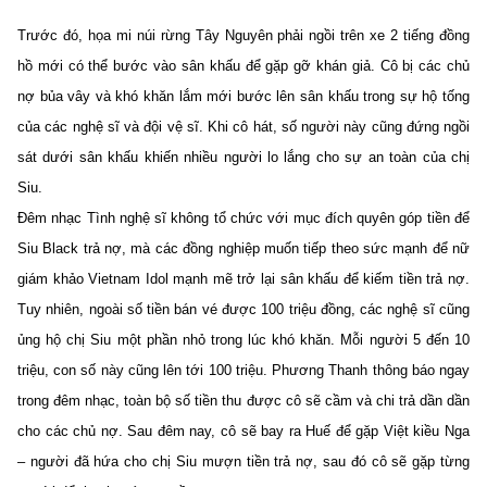
Trước đó, họa mi núi rừng Tây Nguyên phải ngồi trên xe 2 tiếng đồng
hồ mới có thể bước vào sân khấu để gặp gỡ khán giả. Cô bị các chủ
nợ bủa vây và khó khăn lắm mới bước lên sân khấu trong sự hộ tống
của các nghệ sĩ và đội vệ sĩ. Khi cô hát, số người này cũng đứng ngồi
sát dưới sân khấu khiến nhiều người lo lắng cho sự an toàn của chị
Siu.
Đêm nhạc Tình nghệ sĩ không tổ chức với mục đích quyên góp tiền để
Siu Black trả nợ, mà các đồng nghiệp muốn tiếp theo sức mạnh để nữ
giám khảo Vietnam Idol mạnh mẽ trở lại sân khấu để kiếm tiền trả nợ.
Tuy nhiên, ngoài số tiền bán vé được 100 triệu đồng, các nghệ sĩ cũng
ủng hộ chị Siu một phần nhỏ trong lúc khó khăn. Mỗi người 5 đến 10
triệu, con số này cũng lên tới 100 triệu. Phương Thanh thông báo ngay
trong đêm nhạc, toàn bộ số tiền thu được cô sẽ cầm và chi trả dần dần
cho các chủ nợ. Sau đêm nay, cô sẽ bay ra Huế để gặp Việt kiều Nga
– người đã hứa cho chị Siu mượn tiền trả nợ, sau đó cô sẽ gặp từng