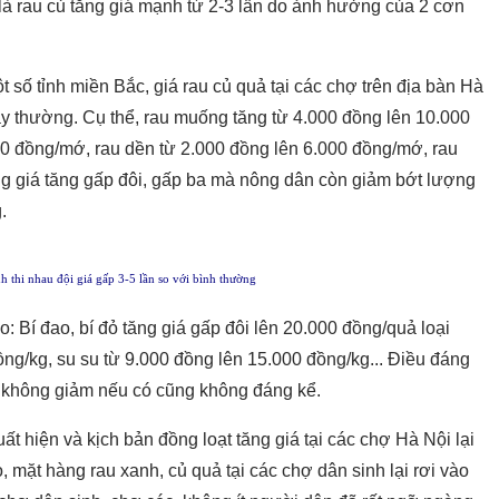
 là rau củ tăng giá mạnh từ 2-3 lần do ảnh hưởng của 2 cơn
 số tỉnh miền Bắc, giá rau củ quả tại các chợ trên địa bàn Hà
gày thường. Cụ thể, rau muống tăng từ 4.000 đồng lên 10.000
00 đồng/mớ, rau dền từ 2.000 đồng lên 6.000 đồng/mớ, rau
ng giá tăng gấp đôi, gấp ba mà nông dân còn giảm bớt lượng
.
nh thi nhau đội giá gấp 3-5 lần so với bình thường
o: Bí đao, bí đỏ tăng giá gấp đôi lên 20.000 đồng/quả loại
ồng/kg, su su từ 9.000 đồng lên 15.000 đồng/kg... Điều đáng
ư không giảm nếu có cũng không đáng kể.
ất hiện và kịch bản đồng loạt tăng giá tại các chợ Hà Nội lại
, mặt hàng rau xanh, củ quả tại các chợ dân sinh lại rơi vào