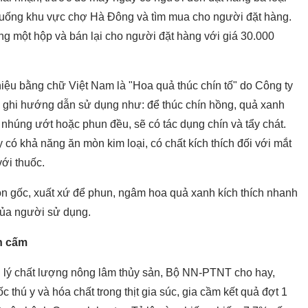
 xuống khu vực chợ Hà Đông và tìm mua cho người đặt hàng.
g một hộp và bán lại cho người đặt hàng với giá 30.000
hiệu bằng chữ Việt Nam là "Hoa quả thúc chín tố" do Công ty
ó ghi hướng dẫn sử dụng như: để thúc chín hồng, quả xanh
 nhúng ướt hoặc phun đều, sẽ có tác dụng chín và tẩy chát.
 có khả năng ăn mòn kim loại, có chất kích thích đối với mắt
với thuốc.
n gốc, xuất xứ để phun, ngâm hoa quả xanh kích thích nhanh
của người sử dụng.
nh cấm
lý chất lượng nông lâm thủy sản, Bộ NN-PTNT cho hay,
c thú y và hóa chất trong thịt gia súc, gia cầm kết quả đợt 1