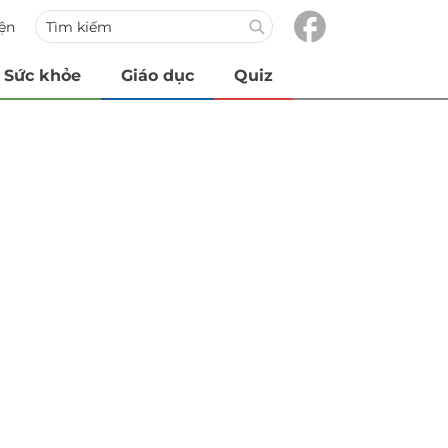
iện
Sức khỏe
Giáo dục
Quiz