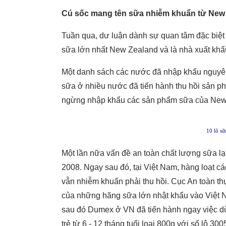
Cú sốc mang tên sữa nhiễm khuẩn từ New
Tuần qua, dư luận dành sự quan tâm đặc biệt
sữa lớn nhất New Zealand và là nhà xuất khẩu
Một danh sách các nước đã nhập khẩu nguyên
sữa ở nhiều nước đã tiến hành thu hồi sản ph
ngừng nhập khẩu các sản phẩm sữa của New
10 lô sữ
Một lần nữa vấn đề an toàn chất lượng sữa l
2008. Ngay sau đó, tại Việt Nam, hàng loạt c
vẫn nhiễm khuẩn phải thu hồi. Cục An toàn th
của những hãng sữa lớn nhật khẩu vào Việt 
sau đó Dumex ở VN đã tiến hành ngay việc d
trẻ từ 6 - 12 tháng tuổi loại 800g với số lô