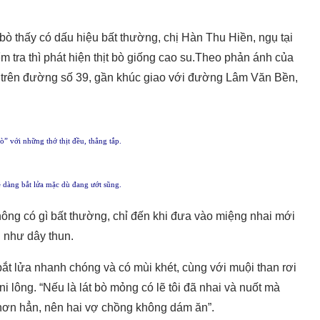
bò thấy có dấu hiệu bất thường, chị Hàn Thu Hiền, ngụ tại
tra thì phát hiện thịt bò giống cao su.Theo phản ánh của
m trên đường số 39, gần khúc giao với đường Lâm Văn Bền,
ò” với những thớ thịt đều, thẳng tắp.
ễ dàng bắt lửa mặc dù đang ướt sũng.
không có gì bất thường, chỉ đến khi đưa vào miệng nhai mới
ài như dây thun.
bắt lửa nhanh chóng và có mùi khét, cùng với muội than rơi
i lông. “Nếu là lát bò mỏng có lẽ tôi đã nhai và nuốt mà
hơn hẳn, nên hai vợ chồng không dám ăn”.