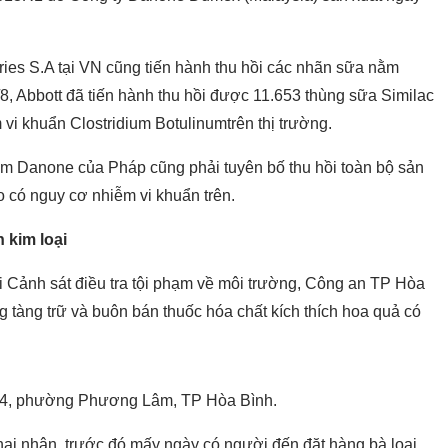
ries S.A tại VN cũng tiến hành thu hồi các nhãn sữa nằm
8, Abbott đã tiến hành thu hồi được 11.653 thùng sữa Similac
vi khuẩn Clostridium Botulinumtrên thị trường.
hẩm Danone của Pháp cũng phải tuyên bố thu hồi toàn bộ sản
 có nguy cơ nhiễm vi khuẩn trên.
 kim loại
ội Cảnh sát điều tra tội phạm về môi trường, Công an TP Hòa
g tàng trữ và buôn bán thuốc hóa chất kích thích hoa quả có
tổ 24, phường Phương Lâm, TP Hòa Bình.
ai nhận, trước đó mấy ngày có người đến đặt hàng bà loại