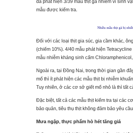
đã phát hiện 3/39 mẫu thịt gà nhiễm vi sinh 
mẫu được kiểm tra.
Nhiều mẫu thịt gà bị nhi
Đối với các loại thịt gia súc, gia cầm khác, 
(chiếm 10%). 4/40 mẫu phát hiện Tetracycline
mẫu nhiễm kháng sinh cấm Chloramphenicol, 
Ngoài ra, tại Đồng Nai, trong thời gian gần 
mổ thì ít phát hiện các mẫu thịt bị nhiễm khu
Tuy nhiên, ở các cơ sở giết mổ nhỏ là thì tất c
Đặc biệt, tất cả các mẫu thịt kiểm tra tại các
bảo quản, tiêu thụ thịt không đảm bảo yêu cầu
Mưa ngập, thực phẩm hò hét tăng giá