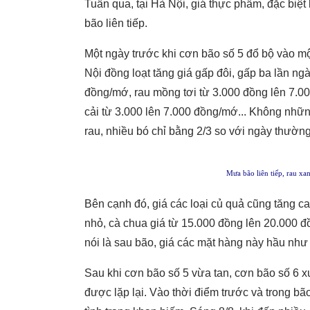
Tuần qua, tại Hà Nội, giá thực phẩm, đặc biệt
bão liên tiếp.
Một ngày trước khi cơn bão số 5 đổ bộ vào một
Nội đồng loạt tăng giá gấp đôi, gấp ba lần n
đồng/mớ, rau mồng tơi từ 3.000 đồng lên 7.0
cải từ 3.000 lên 7.000 đồng/mớ... Không nhữ
rau, nhiều bó chỉ bằng 2/3 so với ngày thường
Mưa bão liên tiếp, rau xa
Bên cạnh đó, giá các loại củ quả cũng tăng ca
nhỏ, cà chua giá từ 15.000 đồng lên 20.000 đ
nói là sau bão, giá các mặt hàng này hầu nh
Sau khi cơn bão số 5 vừa tan, cơn bão số 6 xu
được lặp lại. Vào thời điểm trước và trong bão