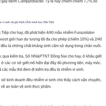
vật gây bệnh Campylobacter. Tỷ lệ này chiếm chiếm 7,7% số
ễm vi sinh vật gây bệnh (Ảnh minh họa: Dân Việt)
ông Tiệp cho hay, đã phát hiện 4/40 mẫu nhiễm Furazolidon
 vượt giới hạn dư lượng tối đa cho phép (chiếm 10%) và 2/40
đều là những chất kháng sinh cấm sử dụng trong chăn nuôi.
đây, qua kiểm tra, Sở NN&PTNT Đồng Nai cho hay, ở khâu giết
ẩn ở các cơ sở giết mổ hiện đại đầy đủ phương tiện, máy móc.
ả các mẫu thịt đem đi kiểm tra đều bị nhiễm vi sinh.
 cơ sở kinh doanh đều nhiễm vi sinh cho thấy cách vận chuyển,
 về an toàn vệ sinh thực phẩm.