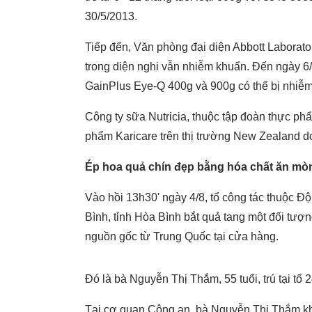
30/5/2013.
Tiếp đến, Văn phòng đại diện Abbott Laborato
trong diện nghi vẫn nhiễm khuẩn. Đến ngày 6/
GainPlus Eye-Q 400g và 900g có thể bị nhiễm 
Công ty sữa Nutricia, thuộc tập đoàn thực p
phẩm Karicare trên thị trường New Zealand do
Ép hoa quả chín đẹp bằng hóa chất ăn mòn
Vào hồi 13h30' ngày 4/8, tổ công tác thuộc Đ
Bình, tỉnh Hòa Bình bắt quả tang một đối tượn
nguồn gốc từ Trung Quốc tại cửa hàng.
Đó là bà Nguyễn Thị Thắm, 55 tuổi, trú tại 
Tại cơ quan Công an, bà Nguyễn Thị Thắm kh