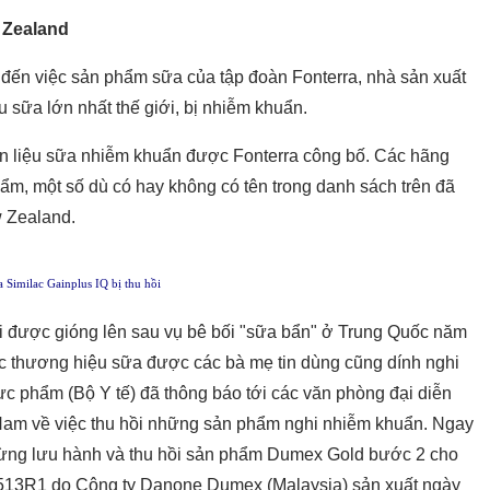
 Zealand
 đến việc sản phẩm sữa của tập đoàn Fonterra, nhà sản xuất
 sữa lớn nhất thế giới, bị nhiễm khuẩn.
 liệu sữa nhiễm khuẩn được Fonterra công bố. Các hãng
ẩm, một số dù có hay không có tên trong danh sách trên đã
 Zealand.
a Similac Gainplus IQ bị thu hồi
ại được gióng lên sau vụ bê bối "sữa bẩn" ở Trung Quốc năm
ác thương hiệu sữa được các bà mẹ tin dùng cũng dính nghi
ực phẩm (Bộ Y tế) đã thông báo tới các văn phòng đại diễn
Nam về việc thu hồi những sản phẩm nghi nhiễm khuẩn. Ngay
ừng lưu hành và thu hồi sản phẩm Dumex Gold bước 2 cho
 300513R1 do Công ty Danone Dumex (Malaysia) sản xuất ngày