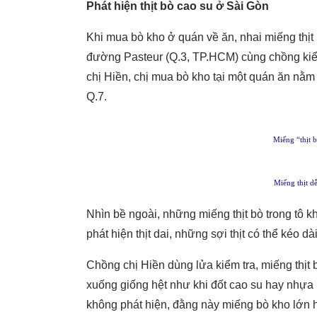
Phát hiện thịt bò cao su ở Sài Gòn
Khi mua bò kho ở quán về ăn, nhai miếng thịt 
đường Pasteur (Q.3, TP.HCM) cùng chồng kiểm 
chị Hiền, chị mua bò kho tại một quán ăn nằ
Q.7.
Miếng “thịt b
Miếng thịt d
Nhìn bề ngoài, những miếng thịt bò trong tô 
phát hiện thịt dai, những sợi thịt có thể kéo d
Chồng chị Hiền dùng lửa kiểm tra, miếng thịt 
xuống giống hệt như khi đốt cao su hay nhựa n
không phát hiện, đằng này miếng bò kho lớn 