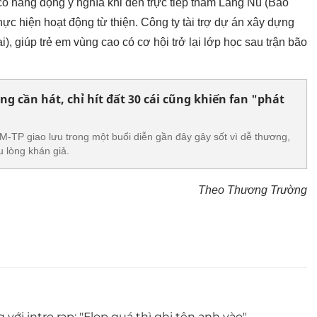
có hàng động ỹ nghĩa khi đến trực tiếp thăm Làng Nủ (Bảo
ực hiện hoạt động từ thiện. Công ty tài trợ dự án xây dựng
), giúp trẻ em vùng cao có cơ hội trở lại lớp học sau trận bão
g cần hát, chỉ hít đất 30 cái cũng khiến fan "phát
TP giao lưu trong một buổi diễn gần đây gây sốt vì dễ thương,
u lòng khán giả.
Theo Thương Trường
ới intro rap: "Flop quá thì ghi tên anh vào"