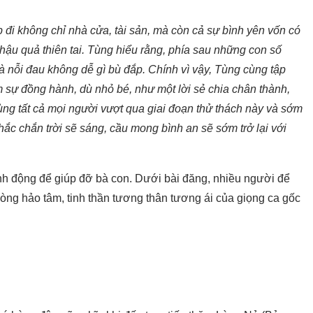
đi không chỉ nhà cửa, tài sản, mà còn cả sự bình yên vốn có
ậu quả thiên tai. Tùng hiểu rằng, phía sau những con số
à nỗi đau không dễ gì bù đắp. Chính vì vậy, Tùng cùng tập
 sự đồng hành, dù nhỏ bé, như một lời sẻ chia chân thành,
ng tất cả mọi người vượt qua giai đoạn thử thách này và sớm
c chắn trời sẽ sáng, cầu mong bình an sẽ sớm trở lại với
h động để giúp đỡ bà con. Dưới bài đăng, nhiều người để
lòng hảo tâm, tinh thần tương thân tương ái của giọng ca gốc