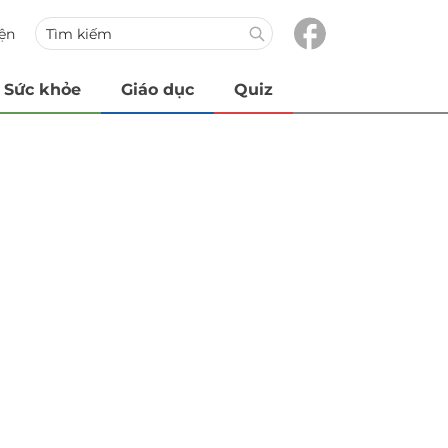
iện
Sức khỏe
Giáo dục
Quiz