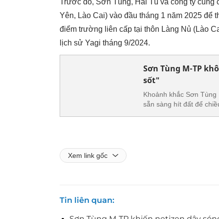
Trước đó, Sơn Tùng, Hải Tú và công ty cũng 
Yên, Lào Cai) vào đầu tháng 1 năm 2025 để th
điểm trường liên cấp tại thôn Làng Nủ (Lào Cai
lịch sử Yagi tháng 9/2024.
Sơn Tùng M-TP khôn
sốt"
Khoảnh khắc Sơn Tùng M-
sẵn sàng hít đất để chiề
Xem link gốc
Tin liên quan
Sơn Tùng M-TP khiến netizen dậy sóng v