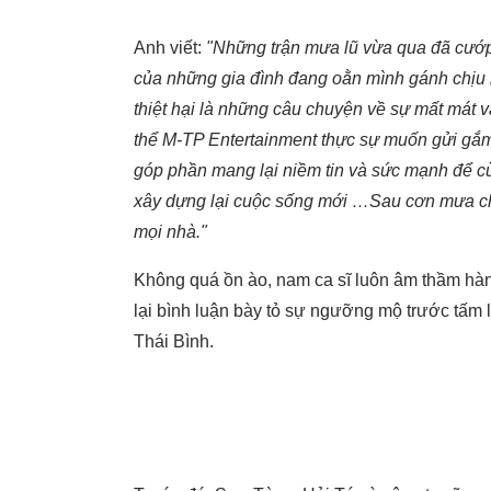
Anh viết:
"Những trận mưa lũ vừa qua đã cướp 
của những gia đình đang oằn mình gánh chịu h
thiệt hại là những câu chuyện về sự mất mát v
thể M-TP Entertainment thực sự muốn gửi gắm
góp phần mang lại niềm tin và sức mạnh để cù
xây dựng lại cuộc sống mới …Sau cơn mưa chắ
mọi nhà."
Không quá ồn ào, nam ca sĩ luôn âm thầm hàn
lại bình luận bày tỏ sự ngưỡng mộ trước tấm 
Thái Bình.