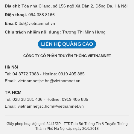
Địa chỉ:
Tòa nhà C’land, số 156 ngõ Xã Đàn 2, Đống Đa, Hà Nội
Điện thoại:
094 388 8166
Email:
ttol@vietnamnet.vn
Chịu trách nhiệm nội dung:
Trương Thị Minh Hưng
LIÊN HỆ QUẢNG CÁO
CÔNG TY CỔ PHẦN TRUYỀN THÔNG VIETNAMNET
Hà Nội
Tel: 04 3772 7988 - Hotline: 0919 405 885
Email: vietnamnetjsc.hn@vietnamnet.vn
TP. HCM
Tel: 028 38 181 436 - Hotline: 0919 405 885
Email: vietnamnetjsc.hcm@vietnamnet.vn
Giấy phép hoạt động số 2441/GP - TTĐT do Sở Thông Tin & Truyền Thông
Thành Phố Hà Nội cấp ngày 20/6/2018