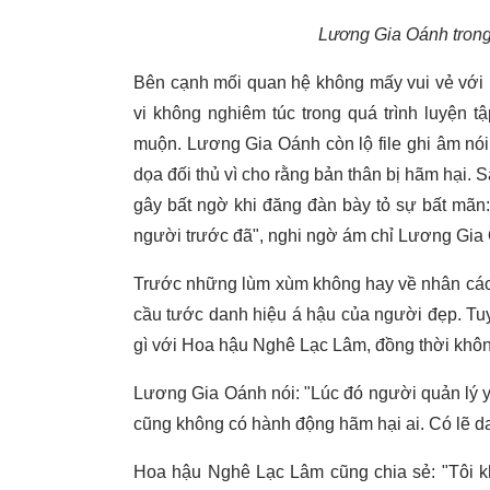
Lương Gia Oánh trong 
Bên cạnh mối quan hệ không mấy vui vẻ với 
vi không nghiêm túc trong quá trình luyện t
muộn. Lương Gia Oánh còn lộ file ghi âm nói 
dọa đối thủ vì cho rằng bản thân bị hãm hại. 
gây bất ngờ khi đăng đàn bày tỏ sự bất mãn
người trước đã", nghi ngờ ám chỉ Lương Gia
Trước những lùm xùm không hay về nhân cách
cầu tước danh hiệu á hậu của người đẹp. Tu
gì với Hoa hậu Nghê Lạc Lâm, đồng thời không 
Lương Gia Oánh nói: "Lúc đó người quản lý yê
cũng không có hành động hãm hại ai. Có lẽ da
Hoa hậu Nghê Lạc Lâm cũng chia sẻ: "Tôi kh