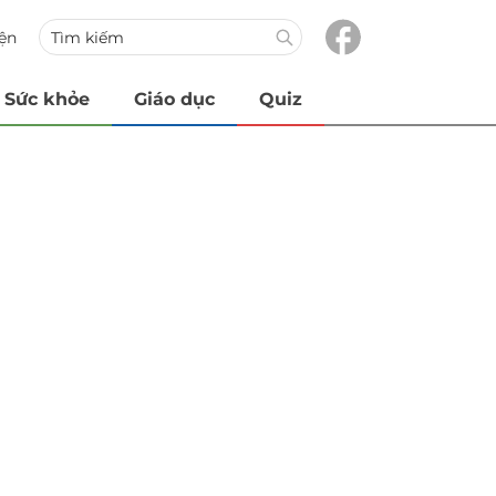
iện
Sức khỏe
Giáo dục
Quiz