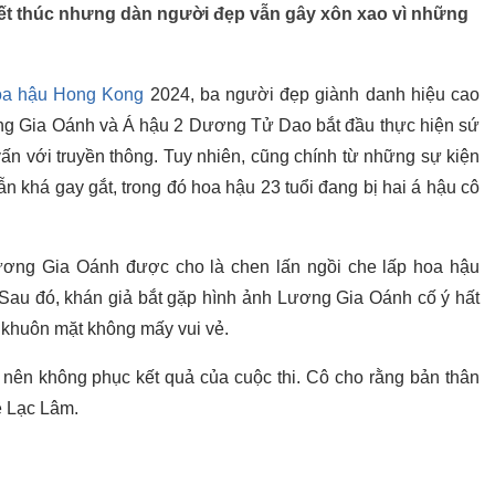
ết thúc nhưng dàn người đẹp vẫn gây xôn xao vì những
a hậu Hong Kong
2024, ba người đẹp giành danh hiệu cao
ng Gia Oánh và Á hậu 2 Dương Tử Dao bắt đầu thực hiện sứ
n với truyền thông. Tuy nhiên, cũng chính từ những sự kiện
n khá gay gắt, trong đó hoa hậu 23 tuổi đang bị hai á hậu cô
ương Gia Oánh được cho là chen lấn ngồi che lấp hoa hậu
. Sau đó, khán giả bắt gặp hình ảnh Lương Gia Oánh cố ý hất
 khuôn mặt không mấy vui vẻ.
nên không phục kết quả của cuộc thi. Cô cho rằng bản thân
ê Lạc Lâm.