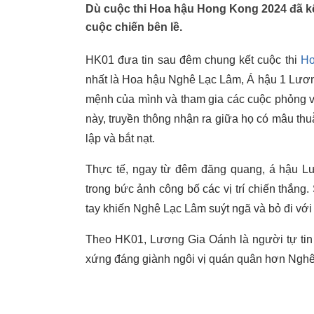
Dù cuộc thi Hoa hậu Hong Kong 2024 đã k
cuộc chiến bên lề.
HK01 đưa tin sau đêm chung kết cuộc thi
Ho
nhất là Hoa hậu Nghê Lạc Lâm, Á hậu 1 Lươ
mệnh của mình và tham gia các cuộc phỏng vấ
này, truyền thông nhận ra giữa họ có mâu thuẫ
lập và bắt nạt.
Thực tế, ngay từ đêm đăng quang, á hậu L
trong bức ảnh công bố các vị trí chiến thắng
tay khiến Nghê Lạc Lâm suýt ngã và bỏ đi với
Theo HK01, Lương Gia Oánh là người tự tin 
xứng đáng giành ngôi vị quán quân hơn Ngh