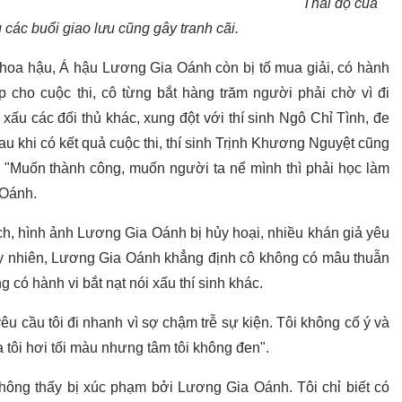
Thái độ của
các buổi giao lưu cũng gây tranh cãi.
hoa hậu, Á hậu Lương Gia Oánh còn bị tố mua giải, có hành
ập cho cuộc thi, cô từng bắt hàng trăm người phải chờ vì đi
xấu các đối thủ khác, xung đột với thí sinh Ngô Chỉ Tình, đe
Sau khi có kết quả cuộc thi, thí sinh Trịnh Khương Nguyệt cũng
: "Muốn thành công, muốn người ta nể mình thì phải học làm
 Oánh.
, hình ảnh Lương Gia Oánh bị hủy hoại, nhiều khán giả yêu
y nhiên, Lương Gia Oánh khẳng định cô không có mâu thuẫn
có hành vi bắt nạt nói xấu thí sinh khác.
u cầu tôi đi nhanh vì sợ chậm trễ sự kiện. Tôi không cố ý và
 tôi hơi tối màu nhưng tâm tôi không đen".
ông thấy bị xúc phạm bởi Lương Gia Oánh. Tôi chỉ biết có