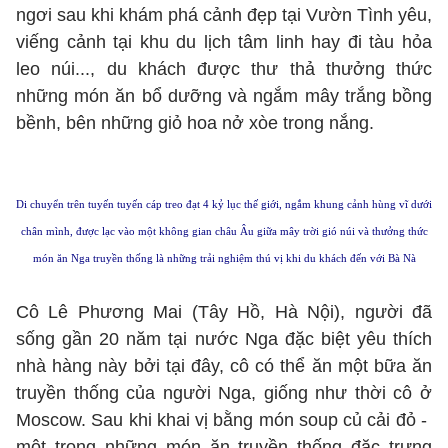
ngơi sau khi khám phá cảnh đẹp tại Vườn Tình yêu,
viếng cảnh tại khu du lịch tâm linh hay đi tàu hỏa
leo núi..., du khách được thư thả thưởng thức
những món ăn bổ dưỡng và ngắm mây trắng bồng
bềnh, bên những giỏ hoa nở xòe trong nắng.
Di chuyển trên tuyến tuyến cáp treo đạt 4 kỷ lục thế giới, ngắm khung cảnh hùng vĩ dưới
chân mình, được lạc vào một không gian châu Âu giữa mây trời gió núi và thưởng thức
món ăn Nga truyền thống là những trải nghiệm thú vị khi du khách đến với Bà Nà
Cô Lê Phương Mai (Tây Hồ, Hà Nội), người đã
sống gần 20 năm tại nước Nga đặc biệt yêu thích
nhà hàng này bởi tại đây, cô có thể ăn một bữa ăn
truyền thống của người Nga, giống như thời cô ở
Moscow. Sau khi khai vị bằng món soup củ cải đỏ -
một trong những món ăn truyền thống đặc trưng