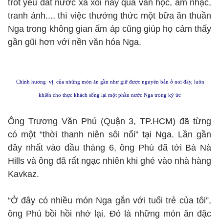
trót yêu đất nước xa xôi này qua văn học, âm nhạc,
tranh ảnh..., thì việc thưởng thức một bữa ăn thuần
Nga trong không gian ấm áp cũng giúp họ cảm thấy
gần gũi hơn với nền văn hóa Nga.
Chính hương vị của những món ăn gần như giữ được nguyên bản ở nơi đây, luôn
khiến cho thực khách sống lại một phần nước Nga trong ký ức
Ông Trương Văn Phú (Quận 3, TP.HCM) đã từng
có một “thời thanh niên sôi nổi” tại Nga. Lần gần
đây nhất vào đầu tháng 6, ông Phú đã tới Bà Nà
Hills và ông đã rất ngạc nhiên khi ghé vào nhà hàng
Kavkaz.
“Ở đây có nhiều món Nga gắn với tuổi trẻ của tôi”,
ông Phú bồi hồi nhớ lại. Đó là những món ăn đặc