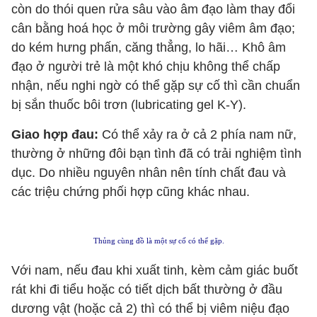
còn do thói quen rửa sâu vào âm đạo làm thay đổi
cân bằng hoá học ở môi trường gây viêm âm đạo;
do kém hưng phấn, căng thẳng, lo hãi… Khô âm
đạo ở người trẻ là một khó chịu không thể chấp
nhận, nếu nghi ngờ có thể gặp sự cố thì cần chuẩn
bị sắn thuốc bôi trơn (lubricating gel K-Y).
Giao hợp đau:
Có thể xảy ra ở cả 2 phía nam nữ,
thường ở những đôi bạn tình đã có trải nghiệm tình
dục. Do nhiều nguyên nhân nên tính chất đau và
các triệu chứng phối hợp cũng khác nhau.
Thủng cùng đồ là một sự cố có thể gặp.
Với nam, nếu đau khi xuất tinh, kèm cảm giác buốt
rát khi đi tiểu hoặc có tiết dịch bất thường ở đầu
dương vật (hoặc cả 2) thì có thể bị viêm niệu đạo