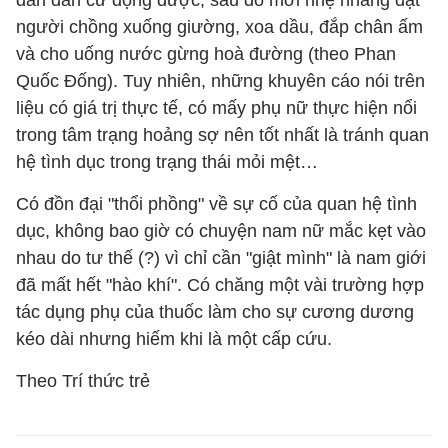
dần dần cử động được, sau đó mới nhẹ nhàng đặt
người chồng xuống giường, xoa dầu, đắp chân ấm
và cho uống nước gừng hoà đường (theo Phan
Quốc Đống). Tuy nhiên, những khuyên cáo nói trên
liệu có giá trị thực tế, có mấy phụ nữ thực hiện nổi
trong tâm trạng hoảng sợ nên tốt nhất là tránh quan
hệ tình dục trong trạng thái mỏi mệt…
Có đồn đại "thổi phồng" về sự cố của quan hệ tình
dục, không bao giờ có chuyện nam nữ mắc kẹt vào
nhau do tư thế (?) vì chỉ cần "giật mình" là nam giới
đã mất hết "hào khí". Có chăng một vài trường hợp
tác dụng phụ của thuốc làm cho sự cương dương
kéo dài nhưng hiếm khi là một cấp cứu.
Theo Trí thức trẻ