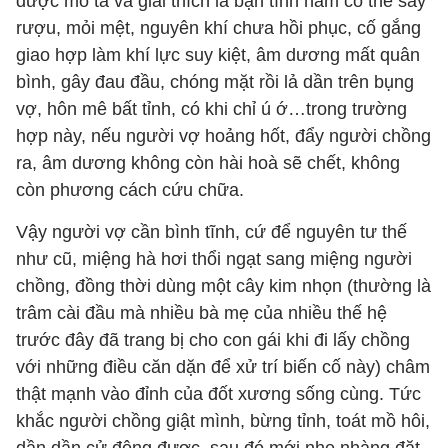
được mô tả và giải thích là bạn tình nam có thể say
rượu, mỏi mệt, nguyên khí chưa hồi phục, cố gắng
giao hợp làm khí lực suy kiệt, âm dương mất quân
bình, gây đau đầu, chóng mặt rồi lả dần trên bụng
vợ, hôn mê bất tỉnh, có khi chỉ ú ớ…trong trường
hợp này, nếu người vợ hoảng hốt, đẩy người chồng
ra, âm dương không còn hài hoà sẽ chết, không
còn phương cách cứu chữa.
Vậy người vợ cần bình tĩnh, cứ để nguyên tư thế
như cũ, miệng hà hơi thổi ngạt sang miệng người
chồng, đồng thời dùng một cây kim nhọn (thường là
trâm cài đầu mà nhiều bà mẹ của nhiều thế hệ
trước đây đã trang bị cho con gái khi đi lấy chồng
với những điều căn dặn để xử trí biến cố này) châm
thật mạnh vào đỉnh của đốt xương sống cùng. Tức
khắc người chồng giật mình, bừng tỉnh, toát mồ hôi,