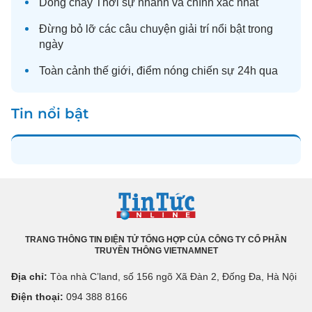
Dòng chảy
Thời sự
nhanh và chính xác nhất
Đừng bỏ lỡ các câu chuyện
giải trí
nổi bật trong
ngày
Toàn cảnh
thế giới
, điểm nóng chiến sự 24h qua
Tin nổi bật
TRANG THÔNG TIN ĐIỆN TỬ TỔNG HỢP CỦA CÔNG TY CỔ PHẦN
TRUYỀN THÔNG VIETNAMNET
Địa chỉ:
Tòa nhà C’land, số 156 ngõ Xã Đàn 2, Đống Đa, Hà Nội
Điện thoại:
094 388 8166