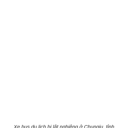
Xe bus du lịch bị lật nghiêng ở Chungju, tỉnh