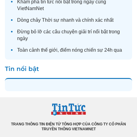
Khám phá
tin tức
nổi bật trong ngày cùng
VietNamNet
Dòng chảy
Thời sự
nhanh và chính xác nhất
Đừng bỏ lỡ các câu chuyện
giải trí
nổi bật trong
ngày
Toàn cảnh
thế giới
, điểm nóng chiến sự 24h qua
Tin nổi bật
TRANG THÔNG TIN ĐIỆN TỬ TỔNG HỢP CỦA CÔNG TY CỔ PHẦN
TRUYỀN THÔNG VIETNAMNET