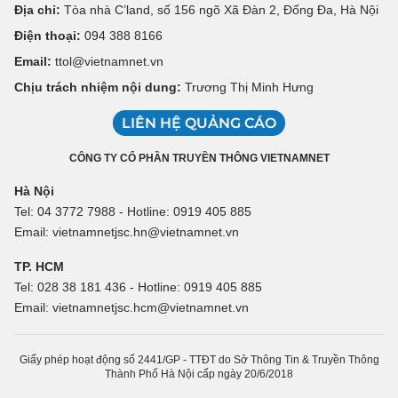
Địa chỉ:
Tòa nhà C’land, số 156 ngõ Xã Đàn 2, Đống Đa, Hà Nội
Điện thoại:
094 388 8166
Email:
ttol@vietnamnet.vn
Chịu trách nhiệm nội dung:
Trương Thị Minh Hưng
LIÊN HỆ QUẢNG CÁO
CÔNG TY CỔ PHẦN TRUYỀN THÔNG VIETNAMNET
Hà Nội
Tel: 04 3772 7988 - Hotline: 0919 405 885
Email: vietnamnetjsc.hn@vietnamnet.vn
TP. HCM
Tel: 028 38 181 436 - Hotline: 0919 405 885
Email: vietnamnetjsc.hcm@vietnamnet.vn
Giấy phép hoạt động số 2441/GP - TTĐT do Sở Thông Tin & Truyền Thông
Thành Phố Hà Nội cấp ngày 20/6/2018