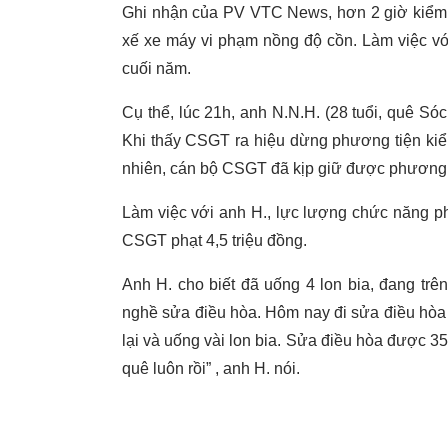
Ghi nhận của PV VTC News, hơn 2 giờ kiểm t
xế xe máy vi phạm nồng độ cồn. Làm việc với
cuối năm.
Cụ thể, lúc 21h, anh N.N.H. (28 tuổi, quê Sóc
Khi thấy CSGT ra hiệu dừng phương tiện kiể
nhiên, cán bộ CSGT đã kịp giữ được phương 
Làm việc với anh H., lực lượng chức năng ph
CSGT phạt 4,5 triệu đồng.
Anh H. cho biết đã uống 4 lon bia, đang trê
nghề sửa điều hòa. Hôm nay đi sửa điều hòa đ
lại và uống vài lon bia. Sửa điều hòa được 35
quê luôn rồi” , anh H. nói.