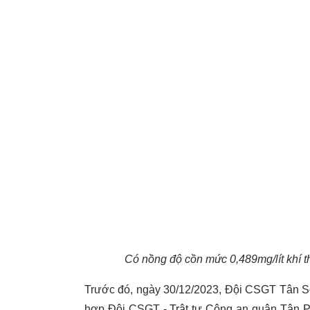
Có nồng độ cồn mức 0,489mg/lít khí th
Trước đó, ngày 30/12/2023, Đội CSGT Tân S
hợp Đội CSGT - Trật tự Công an quận Tân Ph