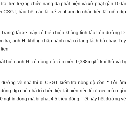
ra, lực lượng chức năng đã phát hiện và xử phạt gần 10 tài
 CSGT, hầu hết các tài xế vi phạm do nhậu tiệc tất niên dịp
 Trăng) lái xe máy có biểu hiện không tỉnh táo trên đường D.
m tra, anh H. không chấp hành mà cố lạng lách bỏ chạy. Tuy
tiện.
át hiện anh H. có nồng độ cồn mức 0,388mg/lít khí thở và bị
n đường về nhà thì bị CSGT kiểm tra nồng độ cồn. “ Tôi làm
úng dịp chủ nhà tổ chức tiệc tất niên nên tôi được mời ngồi
0 nghìn đồng mà bị phạt 4,5 triệu đồng. Tết này hết đường về