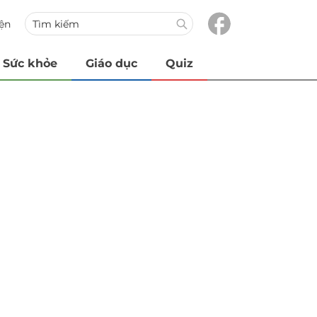
iện
Sức khỏe
Giáo dục
Quiz