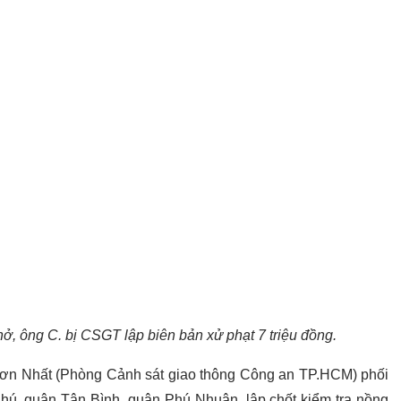
ở, ông C. bị CSGT lập biên bản xử phạt 7 triệu đồng.
ơn Nhất (Phòng Cảnh sát giao thông Công an TP.HCM) phối
ú, quận Tân Bình, quận Phú Nhuận, lập chốt kiểm tra nồng