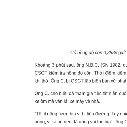
Có nồng độ cồn 0,388mg/lít 
Khoảng 3 phút sau, ông N.B.C. (SN 1982, qu
CSGT kiểm tra nồng độ cồn. Thời điểm kiểm 
khí thở. Ông C. bị CSGT lập biên bản xử phạt 
Ông C. cho biết, đã tham gia tiệc tất niên cu
xe ôm mà vẫn lái xe máy về nhà.
“Tôi ít uống rượu bia vì bị tiểu đường. Tuy nh
uống, vì cả nể nên đã uống vài lon bia” , ông C