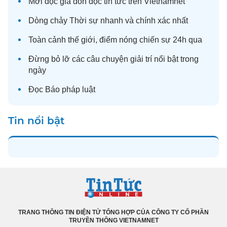
Mời độc giả đón đọc
tin tức
trên Vietnamnet
Dòng chảy
Thời sự
nhanh và chính xác nhất
Toàn cảnh
thế giới
, điểm nóng chiến sự 24h qua
Đừng bỏ lỡ các câu chuyện
giải trí
nổi bật trong
ngày
Đọc
Báo pháp luật
Tin nổi bật
TRANG THÔNG TIN ĐIỆN TỬ TỔNG HỢP CỦA CÔNG TY CỔ PHẦN
TRUYỀN THÔNG VIETNAMNET