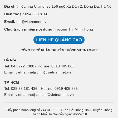
Địa chỉ:
Tòa nhà C’land, số 156 ngõ Xã Đàn 2, Đống Đa, Hà Nội
Điện thoại:
094 388 8166
Email:
ttol@vietnamnet.vn
Chịu trách nhiệm nội dung:
Trương Thị Minh Hưng
LIÊN HỆ QUẢNG CÁO
CÔNG TY CỔ PHẦN TRUYỀN THÔNG VIETNAMNET
Hà Nội
Tel: 04 3772 7988 - Hotline: 0919 405 885
Email: vietnamnetjsc.hn@vietnamnet.vn
TP. HCM
Tel: 028 38 181 436 - Hotline: 0919 405 885
Email: vietnamnetjsc.hcm@vietnamnet.vn
Giấy phép hoạt động số 2441/GP - TTĐT do Sở Thông Tin & Truyền Thông
Thành Phố Hà Nội cấp ngày 20/6/2018