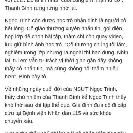
vời quá’. Đó là tin nhắn cuối cùng em nhận từ cô”,
Thanh Bình rưng rưng nhớ lại.
Ngọc Trinh còn được học trò nhận định là người cô
hết lòng. Cô giáo thường xuyên nhắn tin, gọi điện,
họp lớp để chọn bài tập, thậm chí còn quay video,
lưu giữ hình ảnh học trò. “Cô thương chúng tôi lắm,
nghiêm trong lớp nhưng ra ngoài thì bao dung. Nhìn
lại, tụi em vẫn tự trách vì thời gian gần đây không
thấy cô nhắn tin, mà cũng không hỏi thăm nhiều
hơn”, Bình bày tỏ.
Về những ngày cuối đời của NSƯT Ngọc Trinh,
thầy chủ nhiệm của Thanh Bình kể Ngọc Trinh thấy
khó thở sau khi tập thể dục. Gia đình đưa cô đi cấp
cứu tại Bệnh viện Nhân dân 115 và sức khỏe
chuyển xấu.