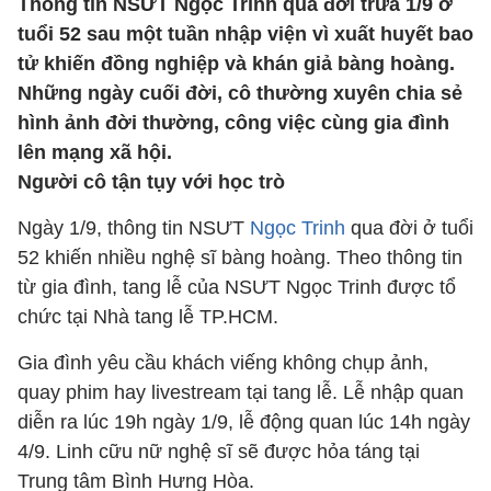
Thông tin NSƯT Ngọc Trinh qua đời trưa 1/9 ở
tuổi 52 sau một tuần nhập viện vì xuất huyết bao
tử khiến đồng nghiệp và khán giả bàng hoàng.
Những ngày cuối đời, cô thường xuyên chia sẻ
hình ảnh đời thường, công việc cùng gia đình
lên mạng xã hội.
Người cô tận tụy với học trò
Ngày 1/9, thông tin NSƯT
Ngọc Trinh
qua đời ở tuổi
52 khiến nhiều nghệ sĩ bàng hoàng. Theo thông tin
từ gia đình, tang lễ của NSƯT Ngọc Trinh được tổ
chức tại Nhà tang lễ TP.HCM.
Gia đình yêu cầu khách viếng không chụp ảnh,
quay phim hay livestream tại tang lễ. Lễ nhập quan
diễn ra lúc 19h ngày 1/9, lễ động quan lúc 14h ngày
4/9. Linh cữu nữ nghệ sĩ sẽ được hỏa táng tại
Trung tâm Bình Hưng Hòa.