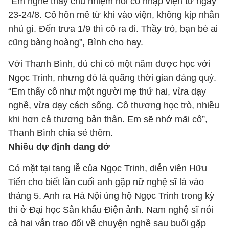
“Em nghe thầy chủ nhiệm nói cô nhập viện từ ngày
23-24/8. Cô hôn mê từ khi vào viện, không kịp nhắn
nhủ gì. Đến trưa 1/9 thì cô ra đi. Thầy trò, bạn bè ai
cũng bàng hoàng”, Bình cho hay.
Với Thanh Bình, dù chỉ có một năm được học với
Ngọc Trinh, nhưng đó là quãng thời gian đáng quý.
“Em thấy cô như một người mẹ thứ hai, vừa dạy
nghề, vừa dạy cách sống. Cô thương học trò, nhiều
khi hơn cả thương bản thân. Em sẽ nhớ mãi cô”,
Thanh Bình chia sẻ thêm.
Nhiều dự định dang dở
Có mặt tại tang lễ của Ngọc Trinh, diễn viên Hữu
Tiến cho biết lần cuối anh gặp nữ nghệ sĩ là vào
tháng 5. Anh ra Hà Nội ủng hộ Ngọc Trinh trong kỳ
thi ở Đại học Sân khấu Điện ảnh. Nam nghệ sĩ nói
cả hai vẫn trao đổi về chuyện nghề sau buổi gặp