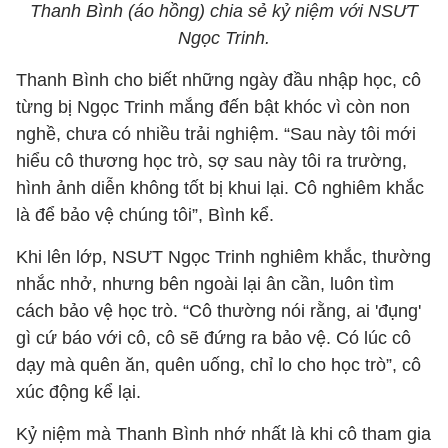
Thanh Bình (áo hồng) chia sẻ kỷ niệm với NSƯT
Ngọc Trinh.
Thanh Bình cho biết những ngày đầu nhập học, cô
từng bị Ngọc Trinh mắng đến bật khóc vì còn non
nghề, chưa có nhiều trải nghiệm. “Sau này tôi mới
hiểu cô thương học trò, sợ sau này tôi ra trường,
hình ảnh diễn không tốt bị khui lại. Cô nghiêm khắc
là để bảo vệ chúng tôi”, Bình kể.
Khi lên lớp, NSƯT Ngọc Trinh nghiêm khắc, thường
nhắc nhở, nhưng bên ngoài lại ân cần, luôn tìm
cách bảo vệ học trò. “Cô thường nói rằng, ai 'đụng'
gì cứ báo với cô, cô sẽ đứng ra bảo vệ. Có lúc cô
dạy mà quên ăn, quên uống, chỉ lo cho học trò”, cô
xúc động kể lại.
Kỷ niệm mà Thanh Bình nhớ nhất là khi cô tham gia