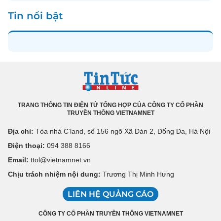
Tin nổi bật
TRANG THÔNG TIN ĐIỆN TỬ TỔNG HỢP CỦA CÔNG TY CỔ PHẦN
TRUYỀN THÔNG VIETNAMNET
Địa chỉ:
Tòa nhà C’land, số 156 ngõ Xã Đàn 2, Đống Đa, Hà Nội
Điện thoại:
094 388 8166
Email:
ttol@vietnamnet.vn
Chịu trách nhiệm nội dung:
Trương Thị Minh Hưng
LIÊN HỆ QUẢNG CÁO
CÔNG TY CỔ PHẦN TRUYỀN THÔNG VIETNAMNET