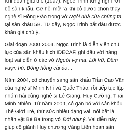
Khi đoàn giải thể (1997), Ngọc Trinh từng nghĩ rời
bỏ sân khấu. Cơ hội mở ra khi cô được chọn thay
nghệ sĩ Hồng Đào trong vở
Ngôi nhà của chúng ta
tại sân khấu 5B. Từ đây, Ngọc Trinh bắt đầu được
khán giả chú ý.
Giai đoạn 2000-2004, Ngọc Trinh là diễn viên chủ
lực của sân khấu kịch IDECAF, ghi dấu với hàng
loạt vai diễn ở các vở
Người vợ ma
,
Lôi Vũ
,
Đêm
vượn hú
,
Bông hồng cài áo
…
Năm 2004, cô chuyển sang sân khấu Trần Cao Vân
của nghệ sĩ Minh Nhí và Quốc Thảo, rồi tiếp tục lập
nhóm hài cùng nghệ sĩ Lê Giang, Huy Cường, Thái
Minh Nhiên. Từ năm 2009, cô gắn bó với sân khấu
Thế Giới Trẻ, thử sức nhiều dạng vai, nổi bật là
nhân vật Bé Ba trong vở
Đời như ý
. Vai diễn này
giúp cô giành Huy chương Vàng Liên hoan sân