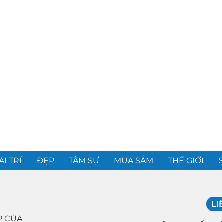
ẢI TRÍ
ĐẸP
TÂM SỰ
MUA SẮM
THẾ GIỚI
LI
P CỦA